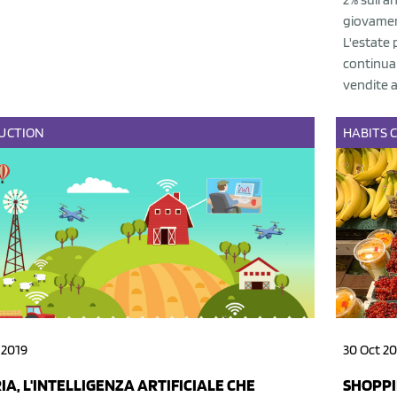
giovament
L'estate 
continuan
vendite a
UCTION
HABITS
C
 2019
30 Oct 20
IA, L'INTELLIGENZA ARTIFICIALE CHE
SHOPPI