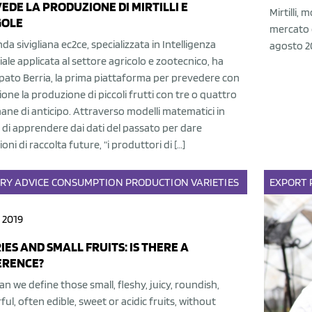
EDE LA PRODUZIONE DI MIRTILLI E
Mirtilli,
GOLE
mercato o
nda sivigliana ec2ce, specializzata in Intelligenza
agosto 2
ciale applicata al settore agricolo e zootecnico, ha
pato Berria, la prima piattaforma per prevedere con
ione la produzione di piccoli frutti con tre o quattro
ane di anticipo. Attraverso modelli matematici in
di apprendere dai dati del passato per dare
ioni di raccolta future, “i produttori di […]
ARY
ADVICE
CONSUMPTION
PRODUCTION
VARIETIES
EXPORT
 2019
IES AND SMALL FRUITS: IS THERE A
ERENCE?
n we define those small, fleshy, juicy, roundish,
ful, often edible, sweet or acidic fruits, without