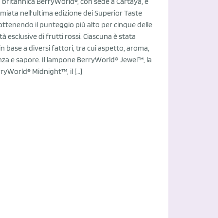
 britannica BerryWorld®, con sede a Cartaya, è
miata nell'ultima edizione dei Superior Taste
ttenendo il punteggio più alto per cinque delle
tà esclusive di frutti rossi. Ciascuna è stata
in base a diversi fattori, tra cui aspetto, aroma,
za e sapore. Il lampone BerryWorld® Jewel™, la
yWorld® Midnight™, il […]