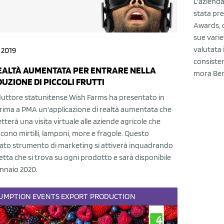
L'azienda
stata pre
Awards, o
sue varie
valutata 
 2019
consisten
EALTÀ AUMENTATA PER ENTRARE NELLA
mora Berr
UZIONE DI PICCOLI FRUTTI
oduttore statunitense Wish Farms ha presentato in
rima a PMA un'applicazione di realtà aumentata che
terà una visita virtuale alle aziende agricole che
ono mirtilli, lamponi, more e fragole. Questo
ato strumento di marketing si attiverà inquadrando
hetta che si trova su ogni prodotto e sarà disponibile
nnaio 2020.
UMPTION
EVENTS
EXPORT
PRODUCTION