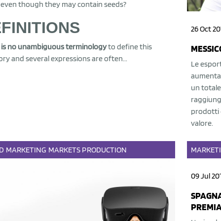
 even though they may contain seeds?
FINITIONS
26 Oct 20
 is no unambiguous terminology
to define this
MESSIC
ry and several expressions are often...
Le esport
aumentate
un totale 
raggiunge
prodotti d
valore.
D
MARKETING
MARKETS
PRODUCTION
MARKET
09 Jul 20
SPAGNA
PREMIA