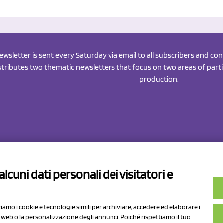
newsletter is sent every Saturday via email to all subscribers and c
istributes two thematic newsletters that focus on two areas of partic
production.
Drahorad srl
P.I/C.F. 01041460369
lcuni dati personali dei visitatori e
REA: MO 208553
v.le Sassuolo Vignola 315/1
Capitale sociale Euro 50.000,00 i.
pilamberto (MO)
zziamo i cookie e tecnologie simili per archiviare, accedere ed elaborare i
to web o la personalizzazione degli annunci. Poiché rispettiamo il tuo