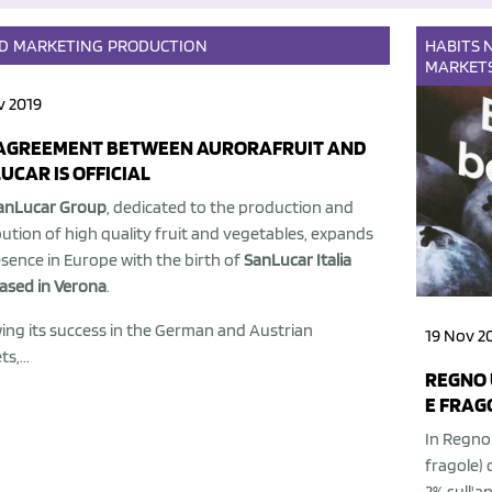
D
MARKETING
PRODUCTION
HABITS
MARKET
v 2019
AGREEMENT BETWEEN AURORAFRUIT AND
UCAR IS OFFICIAL
anLucar Group
, dedicated to the production and
bution of high quality fruit and vegetables, expands
esence in Europe with the birth of
SanLucar Italia
based in Verona
.
ing its success in the German and Austrian
19 Nov 2
s,...
REGNO 
E FRAG
In Regno U
fragole)
2% sull'a