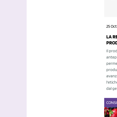
25 Oct
LA R
PROD
Il pr
antep
permet
produc
avanz
l'etic
dal ge
CONS