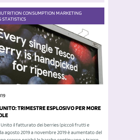
NUTRITION
CONSUMPTION
MARKETING
S
STATISTICS
019
UNITO: TRIMESTRE ESPLOSIVO PER MORE
OLE
nito il fatturato dei berries (piccoli frutti e
 da agosto 2019 a novembre 2019 è aumentato del
nno scorso poiché le bacche continuano a trarre