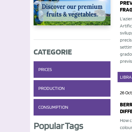
PREV
FRA
L'azie
Artifi
svilup
precis
settim
CATEGORIE
grado 
previs
PRICES
LIBR
PRODUCTION
26 Oct
BERR
CONSUMPTION
DIFF
How ca
Popular Tags
colour