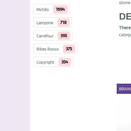
stone
1694
Mirtillo
DE
718
Lampone
There
catego
395
Carrefour
375
Ribes Rosso
354
Copyright
BRAN