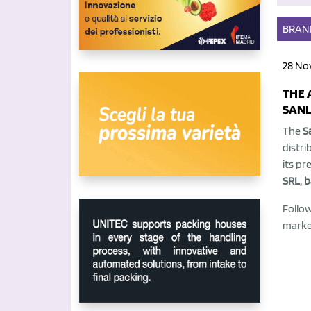
BRAN
28 No
THE 
SANL
The
S
distri
its pr
SRL, 
Follow
market