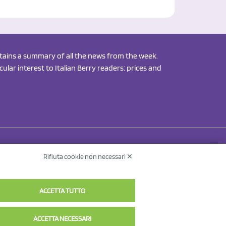
ontains a summary of all the news from the week.
ular interest to Italian Berry readers: prices and
Rifiuta cookie non necessari ✕
Contact Us
Privacy Policy
v.
ACCETTA TUTTO
ACCETTA NECESSARI