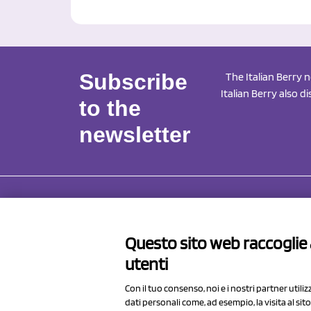
Subscribe
The Italian Berry 
Italian Berry also d
to the
newsletter
NCX 
Questo sito web raccoglie a
Via Pro
utenti
41057 S
Italy
Con il tuo consenso, noi e i nostri partner utili
dati personali come, ad esempio, la visita al si