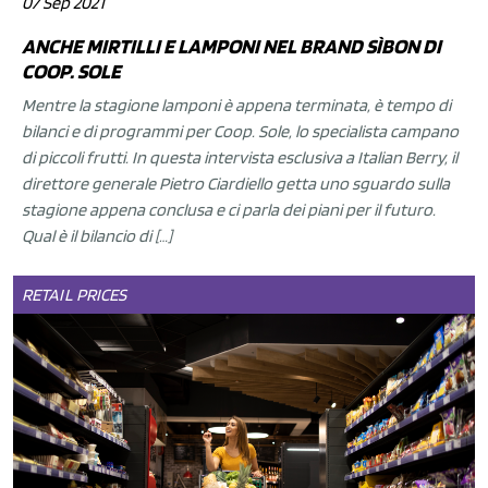
07 Sep 2021
ANCHE MIRTILLI E LAMPONI NEL BRAND SÌBON DI
COOP. SOLE
Mentre la stagione lamponi è appena terminata, è tempo di
bilanci e di programmi per Coop. Sole, lo specialista campano
di piccoli frutti. In questa intervista esclusiva a Italian Berry, il
direttore generale Pietro Ciardiello getta uno sguardo sulla
stagione appena conclusa e ci parla dei piani per il futuro.
Qual è il bilancio di […]
RETAIL
PRICES