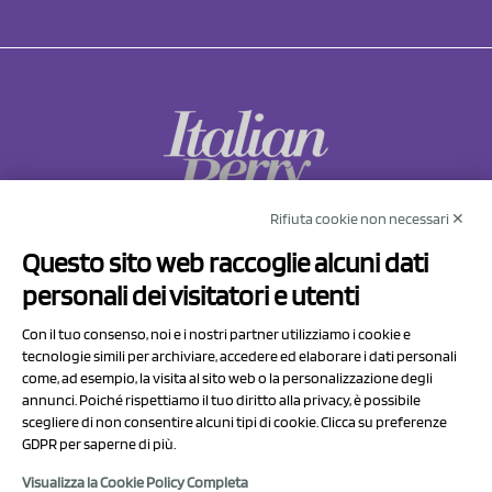
Rifiuta cookie non necessari ✕
NCX Drahorad srl
Questo sito web raccoglie alcuni dati
Via Prov.le Sassuolo Vignola 315/1
personali dei visitatori e utenti
41057 Spilamberto (MO)
Italy
Con il tuo consenso, noi e i nostri partner utilizziamo i cookie e
tecnologie simili per archiviare, accedere ed elaborare i dati personali
come, ad esempio, la visita al sito web o la personalizzazione degli
P.I/C.F. 01041460369
annunci. Poiché rispettiamo il tuo diritto alla privacy, è possibile
REA: MO 208553
scegliere di non consentire alcuni tipi di cookie. Clicca su preferenze
GDPR per saperne di più.
Capitale sociale Euro 50.000,00 i.v.
Visualizza la Cookie Policy Completa