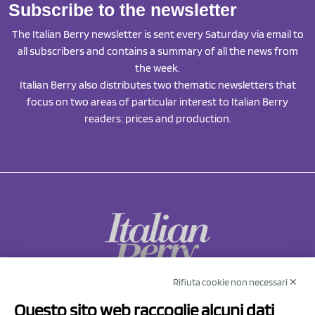
Subscribe to the newsletter
The Italian Berry newsletter is sent every Saturday via email to
all subscribers and contains a summary of all the news from
the week.
Italian Berry also distributes two thematic newsletters that
focus on two areas of particular interest to Italian Berry
readers: prices and production.
Rifiuta cookie non necessari ✕
NCX Drahorad srl
Questo sito web raccoglie alcuni dati
Via Prov.le Sassuolo Vignola 315/1