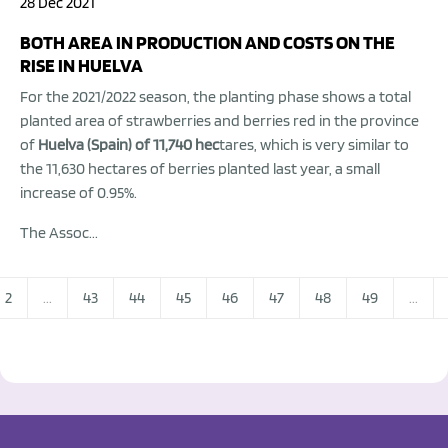
28 Dec 2021
BOTH AREA IN PRODUCTION AND COSTS ON THE
RISE IN HUELVA
For the 2021/2022 season, the planting phase shows a total
planted area of strawberries and berries red in the province
of
Huelva (Spain) of 11,740 hec
tares, which is very similar to
the 11,630 hectares of berries planted last year, a small
increase of 0.95%.
The Assoc...
2
...
43
44
45
46
47
48
49
...