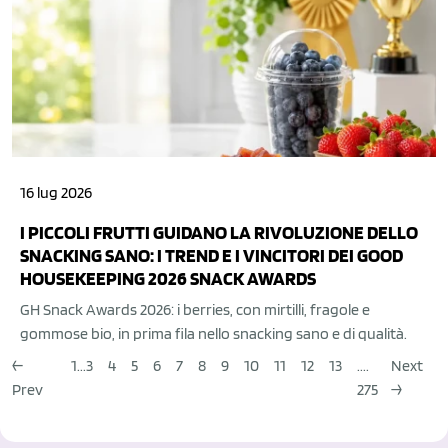
16 lug 2026
I PICCOLI FRUTTI GUIDANO LA RIVOLUZIONE DELLO
SNACKING SANO: I TREND E I VINCITORI DEI GOOD
HOUSEKEEPING 2026 SNACK AWARDS
GH Snack Awards 2026: i berries, con mirtilli, fragole e
gommose bio, in prima fila nello snacking sano e di qualità.
←
1...
3
4
5
6
7
8
9
10
11
12
13
....
Next
Prev
275
→