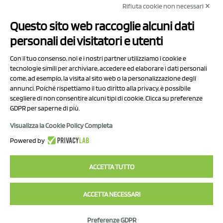
Rifiuta cookie non necessari ✕
NCX Drahorad srl
Questo sito web raccoglie alcuni dati
Via Prov.le Sassuolo Vignola 315/1
personali dei visitatori e utenti
41057 Spilamberto (MO)
Italy
Con il tuo consenso, noi e i nostri partner utilizziamo i cookie e
tecnologie simili per archiviare, accedere ed elaborare i dati personali
come, ad esempio, la visita al sito web o la personalizzazione degli
P.I/C.F. 01041460369
annunci. Poiché rispettiamo il tuo diritto alla privacy, è possibile
REA: MO 208553
scegliere di non consentire alcuni tipi di cookie. Clicca su preferenze
GDPR per saperne di più.
Capitale sociale Euro 50.000,00 i.v.
Visualizza la Cookie Policy Completa
Contatti
Powered by
Informativa sul trattamento dei dati
ACCETTA TUTTO
ACCETTA NECESSARI
2023 NCX Drahorad srl - All rights reserved
Preferenze GDPR