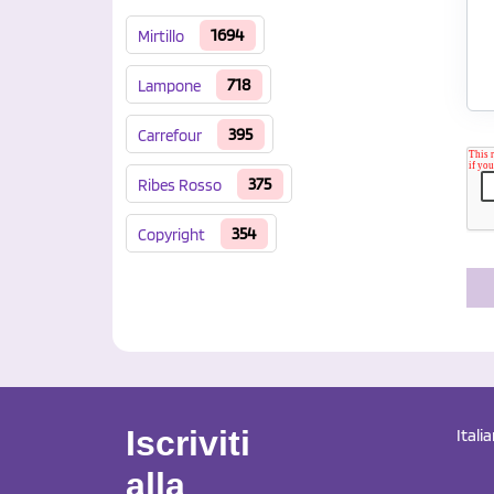
1694
Mirtillo
718
Lampone
395
Carrefour
375
Ribes Rosso
354
Copyright
Iscriviti
Itali
alla