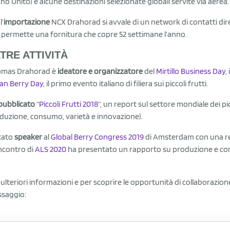
no Unito) e alcune destinazioni selezionate globali servite via aerea.
l’
importazione
NCX Drahorad si avvale di un network di contatti diret
 permette una fornitura che copre 52 settimane l’anno.
TRE ATTIVITÀ
mas Drahorad è
ideatore e organizzatore
del
Mirtillo Business Day
,
lian Berry Day
, il primo evento italiano di filiera sui piccoli frutti.
pubblicato
“
Piccoli Frutti 2018
“, un report sul settore mondiale dei pic
duzione, consumo, varietà e innovazione).
stato
speaker
al
Global Berry Congress 2019
di Amsterdam con una relaz
incontro di
ALS 2020
ha presentato un rapporto su produzione e comme
 ulteriori informazioni e per scoprire le opportunità di collaborazio
saggio: