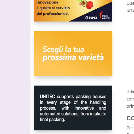
Que
ort
Il d
com
pri
C
Per