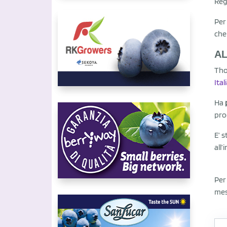
Reg
Per 
che
AL
Tho
Ita
Ha
pro
E’ 
all’
Per
mes