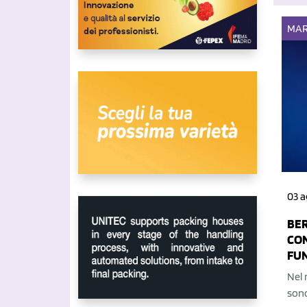
MAR
03 a
BER
CON
FU
Nel 
sono