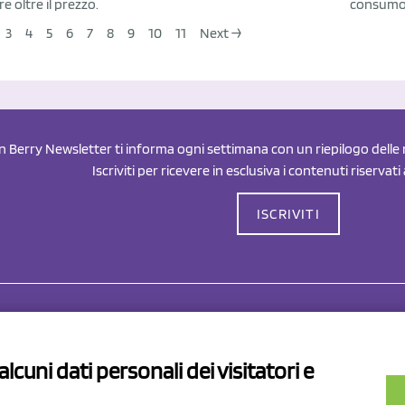
re oltre il prezzo.
consumo 
3
4
5
6
7
8
9
10
11
Next →
an Berry Newsletter ti informa ogni settimana con un riepilogo delle n
Iscriviti per ricevere in esclusiva i contenuti riservati
ISCRIVITI
Drahorad srl
P.I/C.F. 01041460369
lcuni dati personali dei visitatori e
REA: MO 208553
v.le Sassuolo Vignola 315/1
Capitale sociale Euro 50.000,00 i.
pilamberto (MO)