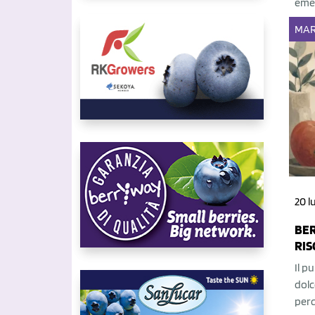
emer
MAR
20 l
BER
RIS
Il p
dolc
perc