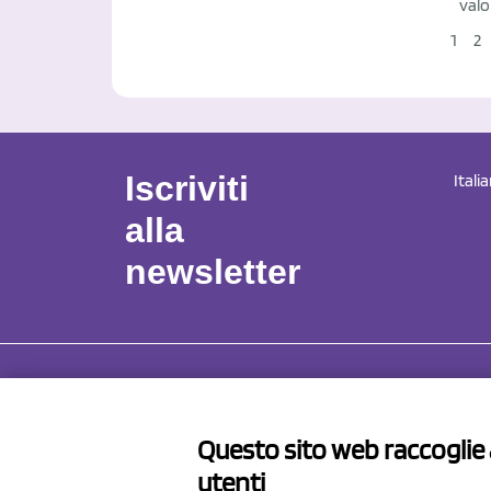
valo
1
2
Iscriviti
Itali
alla
newsletter
NCX 
Questo sito web raccoglie a
Via Pro
utenti
41057 S