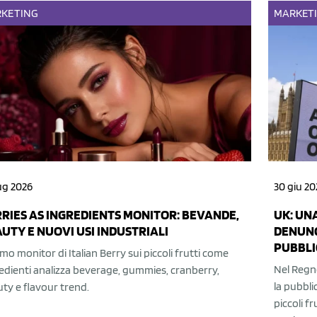
KETING
MARKET
ug 2026
30 giu 20
RIES AS INGREDIENTS MONITOR: BEVANDE,
UK: UN
UTY E NUOVI USI INDUSTRIALI
DENUNC
PUBBLI
rimo monitor di Italian Berry sui piccoli frutti come
Nel Regno
edienti analizza beverage, gummies, cranberry,
la pubbli
ty e flavour trend.
piccoli f