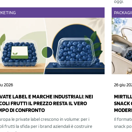
oggi.
KETING
PACKAG
iu 2026
26 giu 20
VATE LABEL E MARCHE INDUSTRIALI: NEI
MIRTILL
COLI FRUTTI IL PREZZO RESTA IL VERO
SNACK 
MPO DI CONFRONTO
MODER
uropa le private label crescono in volume: per i
Il format
oli frutti la sfida per i brand aziendali è costruire
snack por