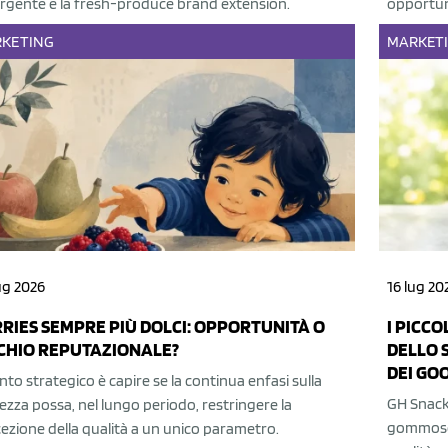
gente è la fresh-produce brand extension.
opportuni
KETING
MARKET
ug 2026
16 lug 20
RIES SEMPRE PIÙ DOLCI: OPPORTUNITÀ O
I PICC
CHIO REPUTAZIONALE?
DELLO S
DEI GO
unto strategico è capire se la continua enfasi sulla
GH Snack 
ezza possa, nel lungo periodo, restringere la
gommose b
ezione della qualità a un unico parametro.