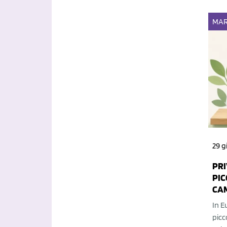
MAR
29 g
PRI
PIC
CA
In E
picc