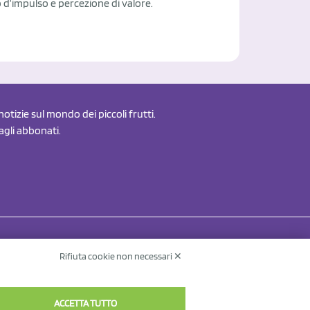
d’impulso e percezione di valore.
otizie sul mondo dei piccoli frutti.
 agli abbonati.
Rifiuta cookie non necessari ✕
Contatti
Informativa sul trattamento dei dati
v.
ACCETTA TUTTO