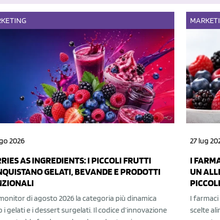
KETING
MARKET
go 2026
27 lug 20
RIES AS INGREDIENTS: I PICCOLI FRUTTI
I FARM
QUISTANO GELATI, BEVANDE E PRODOTTI
UN ALL
NZIONALI
PICCOLI
monitor di agosto 2026 la categoria più dinamica
I farmac
 i gelati e i dessert surgelati. Il codice d’innovazione
scelte al