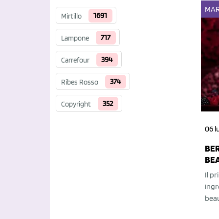
MAR
1691
Mirtillo
717
Lampone
394
Carrefour
374
Ribes Rosso
352
Copyright
06 l
BER
BEA
Il p
ingr
beau