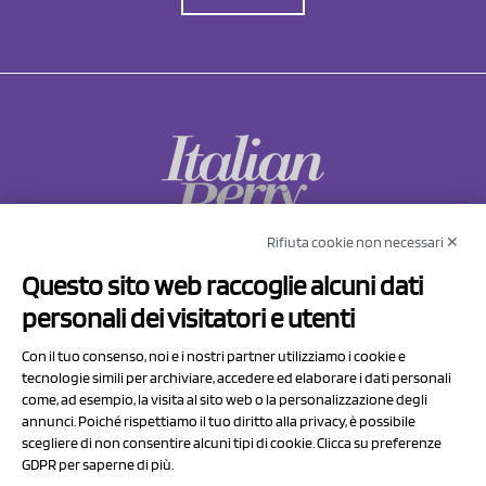
Rifiuta cookie non necessari ✕
NCX Drahorad srl
Questo sito web raccoglie alcuni dati
Via Prov.le Sassuolo Vignola 315/1
personali dei visitatori e utenti
41057 Spilamberto (MO)
Italy
Con il tuo consenso, noi e i nostri partner utilizziamo i cookie e
tecnologie simili per archiviare, accedere ed elaborare i dati personali
come, ad esempio, la visita al sito web o la personalizzazione degli
P.I/C.F. 01041460369
annunci. Poiché rispettiamo il tuo diritto alla privacy, è possibile
REA: MO 208553
scegliere di non consentire alcuni tipi di cookie. Clicca su preferenze
GDPR per saperne di più.
Capitale sociale Euro 50.000,00 i.v.