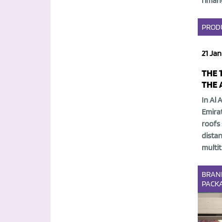
rimang
PROD
21 Jan
THE 
THE 
In Al 
Emira
roofs
dista
multit
BRAN
PACK