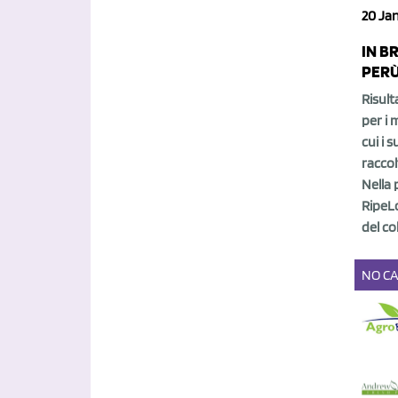
20 Jan
IN B
PERÙ
Risult
per i 
cui i 
raccol
Nella 
RipeLo
del co
NO C