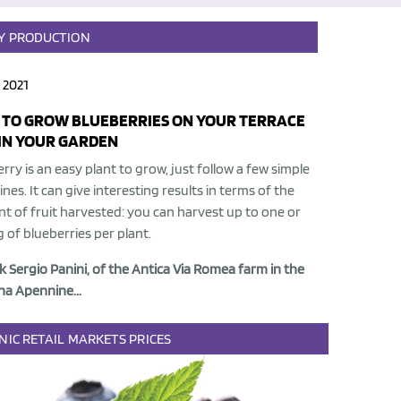
Y
PRODUCTION
 2021
TO GROW BLUEBERRIES ON YOUR TERRACE
IN YOUR GARDEN
rry is an easy plant to grow, just follow a few simple
ines. It can give interesting results in terms of the
t of fruit harvested: you can harvest up to one or
 of blueberries per plant.
 Sergio Panini, of the Antica Via Romea farm in the
a Apennine...
NIC
RETAIL
MARKETS
PRICES