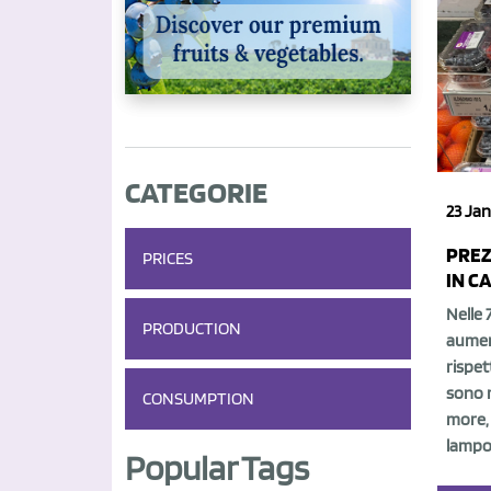
CATEGORIE
23 Jan
PREZ
PRICES
IN C
Nelle 
PRODUCTION
aumen
rispet
sono 
CONSUMPTION
more, 
lamponi
Popular Tags