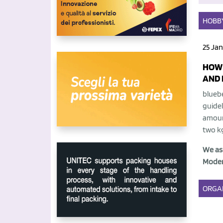
HOBB
25 Jan
HOW 
AND 
bluebe
guidel
amoun
two kg
We ask
Moden
ORGA