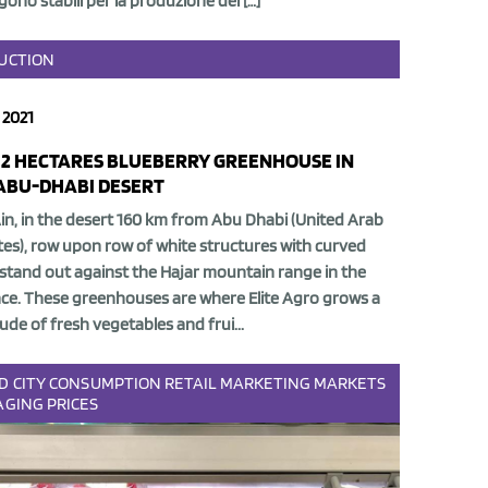
ono stabili per la produzione del […]
UCTION
 2021
12 HECTARES BLUEBERRY GREENHOUSE IN
ABU-DHABI DESERT
Ain,
in the desert 160 km from Abu Dhabi
(United Arab
tes), row upon row of white structures with curved
 stand out against the Hajar mountain range in the
nce. These
greenhouses are where Elite Agro grows a
ude of fresh vegetables and frui...
D
CITY
CONSUMPTION
RETAIL
MARKETING
MARKETS
AGING
PRICES