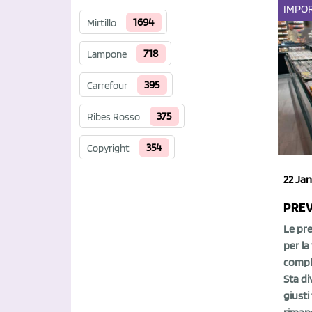
IMPO
1694
Mirtillo
718
Lampone
395
Carrefour
375
Ribes Rosso
354
Copyright
22 Jan
PREV
Le pre
per la
compli
Sta di
giusti 