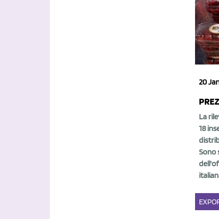
20 Jan
PREZ
La ril
18 ins
distri
Sono s
dell'o
italian
EXPO