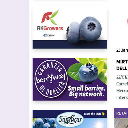
23 Jan
MIRT
DELL
22/01/
Carref
Mercad
Inters
RETAI