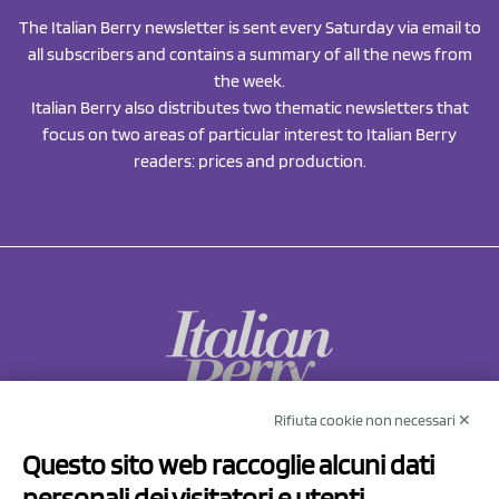
The Italian Berry newsletter is sent every Saturday via email to
all subscribers and contains a summary of all the news from
the week.
Italian Berry also distributes two thematic newsletters that
focus on two areas of particular interest to Italian Berry
readers: prices and production.
Rifiuta cookie non necessari ✕
NCX Drahorad srl
Questo sito web raccoglie alcuni dati
Via Prov.le Sassuolo Vignola 315/1
personali dei visitatori e utenti
41057 Spilamberto (MO)