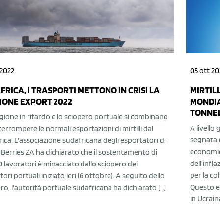
 2022
05 ott 20
FRICA, I TRASPORTI METTONO IN CRISI LA
MIRTILL
IONE EXPORT 2022
MONDIA
TONNE
gione in ritardo e lo sciopero portuale si combinano
A livello 
terrompere le normali esportazioni di mirtilli dal
segnata d
ica. L'associazione sudafricana degli esportatori di
economica
li Berries ZA ha dichiarato che il sostentamento di
dell'infl
 lavoratori è minacciato dallo sciopero dei
per la col
tori portuali iniziato ieri (6 ottobre). A seguito dello
Questo ef
ro, l'autorità portuale sudafricana ha dichiarato […]
in Ucraina