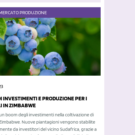
MERCATO
PRODUZIONE
23
I INVESTIMENTI E PRODUZIONE PER I
LI IN ZIMBABWE
 un boom degli investimenti nella coltivazione di
in Zimbabwe. Nuove piantagioni vengono stabilite
mente da investitori del vicino Sudafrica, grazie a