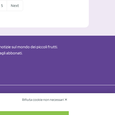
5
Next
otizie sul mondo dei piccoli frutti.
 agli abbonati.
Rifiuta cookie non necessari ✕
Contatti
Informativa sul trattamento dei dati
v.