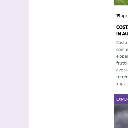
15 apr
COST
IN A
Costa 
commer
e oper
frutti
avocad
terren
impian
EXPO