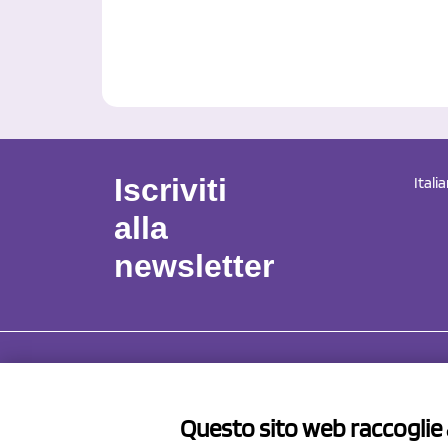
Iscriviti
Itali
alla
newsletter
NCX 
Questo sito web raccoglie a
Via Pro