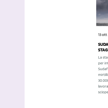
13 ott
SUDA
STAG
La sta
per in
Sudafr
mirtil
30.000
lavora
sciope