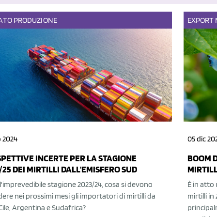
ATO
PRODUZIONE
EXPORT
o 2024
05 dic 20
PETTIVE INCERTE PER LA STAGIONE
BOOM D
/25 DEI MIRTILLI DALL'EMISFERO SUD
MIRTIL
'imprevedibile stagione 2023/24, cosa si devono
È in atto
ere nei prossimi mesi gli importatori di mirtilli da
mirtilli 
Cile, Argentina e Sudafrica?
principal