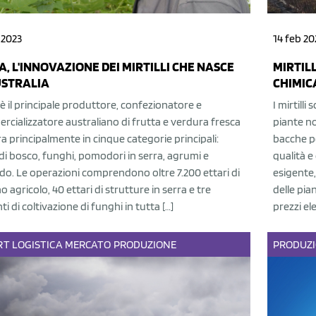
 2023
14 feb 20
A, L'INNOVAZIONE DEI MIRTILLI CHE NASCE
MIRTIL
USTRALIA
CHIMIC
è il principale produttore, confezionatore e
I mirtilli
cializzatore australiano di frutta e verdura fresca
piante no
a principalmente in cinque categorie principali:
bacche po
 di bosco, funghi, pomodori in serra, agrumi e
qualità 
o. Le operazioni comprendono oltre 7.200 ettari di
esigente,
o agricolo, 40 ettari di strutture in serra e tre
delle pia
ti di coltivazione di funghi in tutta […]
prezzi ele
RT
LOGISTICA
MERCATO
PRODUZIONE
PRODUZ