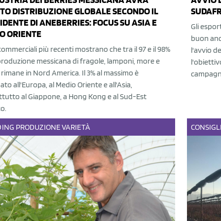
TO DISTRIBUZIONE GLOBALE SECONDO IL
SUDAFR
IDENTE DI ANEBERRIES: FOCUS SU ASIA E
Gli espor
O ORIENTE
buon and
 commerciali più recenti mostrano che tra il 97 e il 98%
l'avvio d
produzione messicana di fragole, lamponi, more e
l'obietti
li rimane in Nord America. Il 3% al massimo è
campagn
ato all'Europa, al Medio Oriente e all'Asia,
ttutto al Giappone, a Hong Kong e al Sud-Est
co.
DING
PRODUZIONE
VARIETÀ
CONSIGL