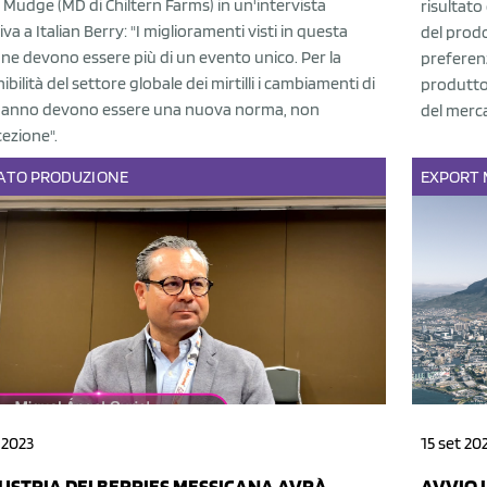
 Mudge (MD di Chiltern Farms) in un'intervista
risultato
iva a Italian Berry: "I miglioramenti visti in questa
del prodo
ne devono essere più di un evento unico. Per la
preferen
ibilità del settore globale dei mirtilli i cambiamenti di
produttor
'anno devono essere una nuova norma, non
del merc
ezione".
ATO
PRODUZIONE
EXPORT
 2023
15 set 20
DUSTRIA DEI BERRIES MESSICANA AVRÀ
AVVIO 