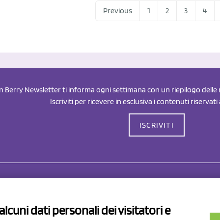
Previous
1
2
3
4
an Berry Newsletter ti informa ogni settimana con un riepilogo delle n
Iscriviti per ricevere in esclusiva i contenuti riservati
ISCRIVITI
Drahorad srl
P.I/C.F. 01041460369
lcuni dati personali dei visitatori e
REA: MO 208553
v.le Sassuolo Vignola 315/1
Capitale sociale Euro 50.000,00 i.