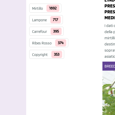
PRES
1692
Mirtillo
PRES
MEDI
717
Lampone
I dati
395
Carrefour
della 
mirtil
374
Ribes Rosso
destin
sopra
353
Copyright
asiati
BREE