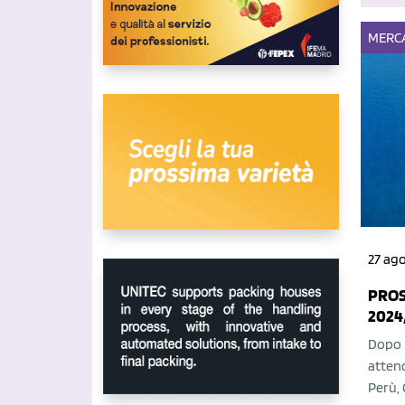
MERC
27 ag
PROS
2024
Dopo l
attend
Perù, 