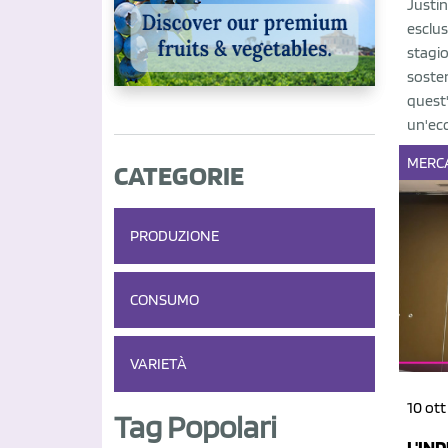
Justin
esclus
stagio
sosten
quest
un'ecc
MERC
CATEGORIE
PRODUZIONE
CONSUMO
VARIETÀ
10 ott
Tag Popolari
L'IN