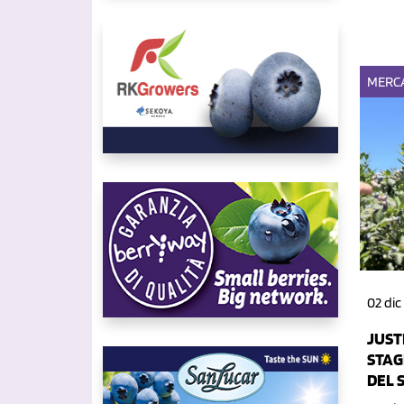
MERC
02 dic
JUST
STAG
DEL 