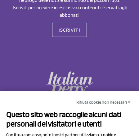
riepilogo delle notizie sul mondo dei piccoli frutti.
Iscriviti per ricevere in esclusiva i contenuti riservati agli
abbonati.
ISCRIVITI
Rifiuta cookie non necessari ✕
NCX Drahorad srl
Questo sito web raccoglie alcuni dati
Via Prov.le Sassuolo Vignola 315/1
personali dei visitatori e utenti
41057 Spilamberto (MO)
Italy
Con il tuo consenso, noi e i nostri partner utilizziamo i cookie e