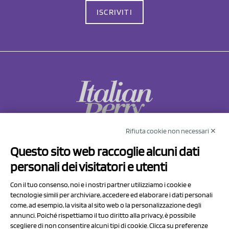
ISCRIVITI
Rifiuta cookie non necessari ✕
NCX Drahorad srl
Questo sito web raccoglie alcuni dati
Via Prov.le Sassuolo Vignola 315/1
personali dei visitatori e utenti
41057 Spilamberto (MO)
Italy
Con il tuo consenso, noi e i nostri partner utilizziamo i cookie e
tecnologie simili per archiviare, accedere ed elaborare i dati personali
come, ad esempio, la visita al sito web o la personalizzazione degli
P.I/C.F. 01041460369
annunci. Poiché rispettiamo il tuo diritto alla privacy, è possibile
REA: MO 208553
scegliere di non consentire alcuni tipi di cookie. Clicca su preferenze