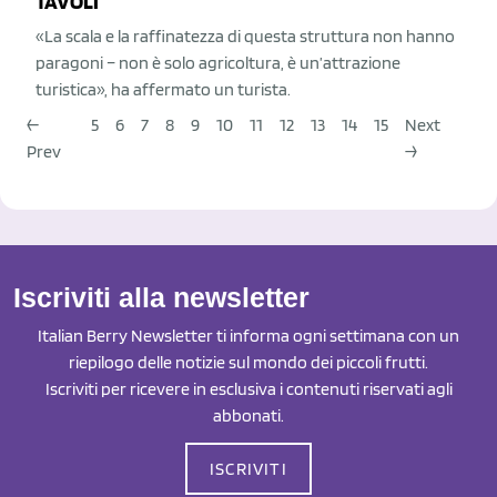
TAVOLI
«La scala e la raffinatezza di questa struttura non hanno
paragoni – non è solo agricoltura, è un’attrazione
turistica», ha affermato un turista.
←
5
6
7
8
9
10
11
12
13
14
15
Next
Prev
→
Iscriviti alla newsletter
Italian Berry Newsletter ti informa ogni settimana con un
riepilogo delle notizie sul mondo dei piccoli frutti.
Iscriviti per ricevere in esclusiva i contenuti riservati agli
abbonati.
ISCRIVITI