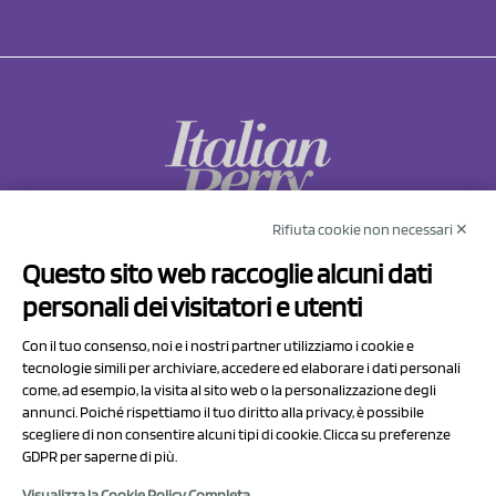
Rifiuta cookie non necessari ✕
NCX Drahorad srl
Questo sito web raccoglie alcuni dati
Via Prov.le Sassuolo Vignola 315/1
personali dei visitatori e utenti
41057 Spilamberto (MO)
Italy
Con il tuo consenso, noi e i nostri partner utilizziamo i cookie e
tecnologie simili per archiviare, accedere ed elaborare i dati personali
come, ad esempio, la visita al sito web o la personalizzazione degli
P.I/C.F. 01041460369
annunci. Poiché rispettiamo il tuo diritto alla privacy, è possibile
REA: MO 208553
scegliere di non consentire alcuni tipi di cookie. Clicca su preferenze
GDPR per saperne di più.
Capitale sociale Euro 50.000,00 i.v.
Visualizza la Cookie Policy Completa