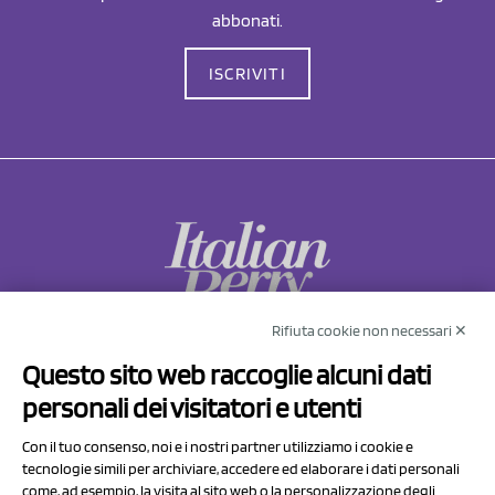
abbonati.
ISCRIVITI
Rifiuta cookie non necessari ✕
NCX Drahorad srl
Questo sito web raccoglie alcuni dati
Via Prov.le Sassuolo Vignola 315/1
personali dei visitatori e utenti
41057 Spilamberto (MO)
Italy
Con il tuo consenso, noi e i nostri partner utilizziamo i cookie e
tecnologie simili per archiviare, accedere ed elaborare i dati personali
come, ad esempio, la visita al sito web o la personalizzazione degli