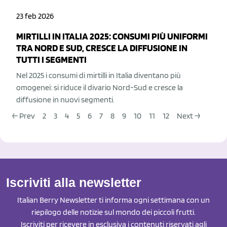
23 feb 2026
MIRTILLI IN ITALIA 2025: CONSUMI PIÙ UNIFORMI
TRA NORD E SUD, CRESCE LA DIFFUSIONE IN
TUTTI I SEGMENTI
Nel 2025 i consumi di mirtilli in Italia diventano più
omogenei: si riduce il divario Nord-Sud e cresce la
diffusione in nuovi segmenti.
← Prev
2
3
4
5
6
7
8
9
10
11
12
Next →
Iscriviti alla newsletter
Italian Berry Newsletter ti informa ogni settimana con un
riepilogo delle notizie sul mondo dei piccoli frutti.
Iscriviti per ricevere in esclusiva i contenuti riservati agli