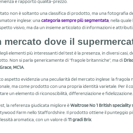
nienza e rapporto qualità-prezzo.
sultato non è soltanto una classifica di prodotto, ma una fotografia d
matore inglese: una
categoria sempre più segmentata
, nella qual
aspetto visivo, ma da un insieme articolato di informazioni e attributi
 mercato dove il supermercat
egli elementi più interessanti del test è la presenza, in diversi casi, d
tto. Non si parla genericamente di “fragole britanniche”, ma di
Drisc
Grace, MC1A
.
o aspetto evidenzia una peculiarità del mercato inglese: la fragol
onale, ma come prodotto con una propria identità varietale. Per il 
tare un elemento di riconoscibilità, differenziazione e fidelizzazione.
est, la referenza giudicata migliore è
Waitrose No 1 British speciality
ttywood Farm nello Staffordshire. Il prodotto ottiene il punteggio pi
essità aromatica, con un valore di
11 gradi Brix
.