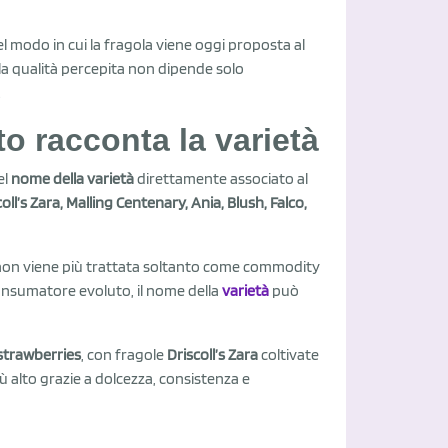
el modo in cui la fragola viene oggi proposta al
e la qualità percepita non dipende solo
.
o racconta la varietà
el
nome della varietà
direttamente associato al
oll’s Zara, Malling Centenary, Ania, Blush, Falco,
a non viene più trattata soltanto come commodity
consumatore evoluto, il nome della
varietà
può
 strawberries
, con fragole
Driscoll’s Zara
coltivate
ù alto grazie a dolcezza, consistenza e