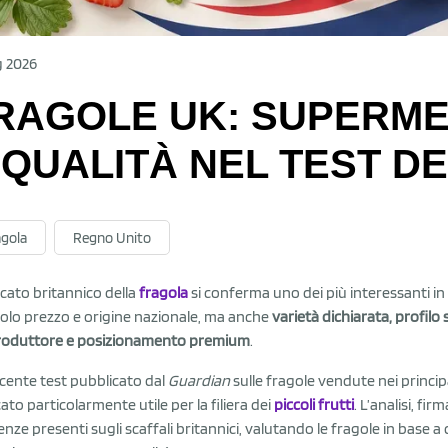
g 2026
RAGOLE UK: SUPERME
 QUALITÀ NEL TEST D
agola
Regno Unito
rcato britannico della
fragola
si conferma uno dei più interessanti in
olo prezzo e origine nazionale, ma anche
varietà dichiarata, profilo
roduttore e posizionamento premium
.
cente test pubblicato dal
Guardian
sulle fragole vendute nei princi
ato particolarmente utile per la filiera dei
piccoli frutti
. L’analisi, f
enze presenti sugli scaffali britannici, valutando le fragole in base a