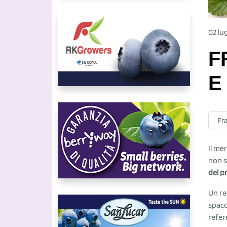
02 lu
F
E
Fr
Il me
non s
del p
Un re
spacc
refer