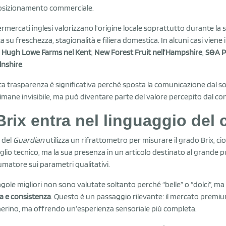
osizionamento commerciale.
ermercati inglesi valorizzano l’origine locale soprattutto durante l
a su freschezza, stagionalità e filiera domestica. In alcuni casi viene
e
Hugh Lowe Farms nel Kent
,
New Forest Fruit nell’Hampshire
,
S&A P
lnshire
.
a trasparenza è significativa perché sposta la comunicazione dal sol
imane invisibile, ma può diventare parte del valore percepito dal c
 Brix entra nel linguaggio de
t del
Guardian
utilizza un rifrattometro per misurare il grado Brix, ci
glio tecnico, ma la sua presenza in un articolo destinato al grande p
matore sui parametri qualitativi.
agole migliori non sono valutate soltanto perché “belle” o “dolci”, m
 e consistenza
. Questo è un passaggio rilevante: il mercato premi
erino, ma offrendo un’esperienza sensoriale più completa.