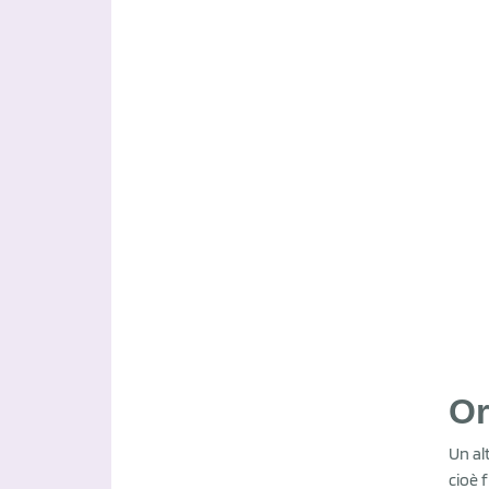
Or
Un al
cioè 