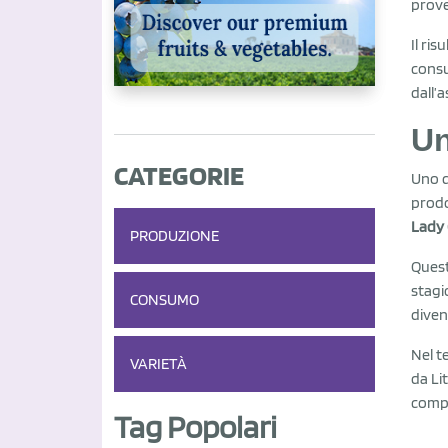
prove
Il ri
consu
dall’
Un
CATEGORIE
Uno d
prodo
Lady 
PRODUZIONE
Quest
stagi
CONSUMO
diven
Nel t
VARIETÀ
da Li
compl
Tag Popolari