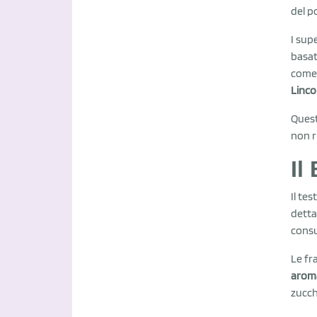
del p
I sup
basat
com
Linco
Quest
non r
Il
Il tes
detta
consu
Le fr
aroma
zucch