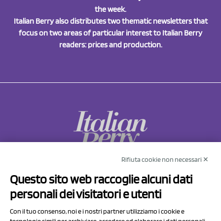
the week.
Italian Berry also distributes two thematic newsletters that
focus on two areas of particular interest to Italian Berry
readers: prices and production.
Rifiuta cookie non necessari ✕
NCX Drahorad srl
Questo sito web raccoglie alcuni dati
Via Prov.le Sassuolo Vignola 315/1
personali dei visitatori e utenti
41057 Spilamberto (MO)
Italy
Con il tuo consenso, noi e i nostri partner utilizziamo i cookie e