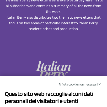
The Italian Berry newsletter is sent every Saturday via email to
all subscribers and contains a summary of all the news from
the week.
Italian Berry also distributes two thematic newsletters that
focus on two areas of particular interest to Italian Berry
readers: prices and production.
Rifiuta cookie non necessari ✕
NCX Drahorad srl
Questo sito web raccoglie alcuni dati
Via Prov.le Sassuolo Vignola 315/1
personali dei visitatori e utenti
41057 Spilamberto (MO)
Italy