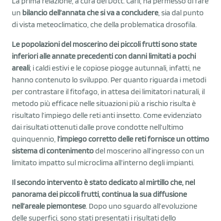
La prima relazione, a cura del Dott. Carli, ha permesso di fare
un
bilancio dell’annata che si va a concludere
, sia dal punto
di vista meteoclimatico, che della problematica drosofila.
Le popolazioni del moscerino dei piccoli frutti sono state
inferiori alle annate precedenti con danni limitati a pochi
areali
; i caldi estivi e le copiose piogge autunnali, infatti, ne
hanno contenuto lo sviluppo. Per quanto riguarda i metodi
per contrastare il fitofago, in attesa dei limitatori naturali, il
metodo più efficace nelle situazioni più a rischio risulta è
risultato l’impiego delle reti anti insetto. Come evidenziato
dai risultati ottenuti dalle prove condotte nell’ultimo
quinquennio,
l’impiego corretto delle reti fornisce un ottimo
sistema di contenimento
del moscerino all’ingresso con un
limitato impatto sul microclima all’interno degli impianti.
Il secondo intervento è stato dedicato al mirtillo che, nel
panorama dei piccoli frutti, continua la sua diffusione
nell’areale piemontese
. Dopo uno sguardo all’evoluzione
delle superfici, sono stati presentati i risultati dello