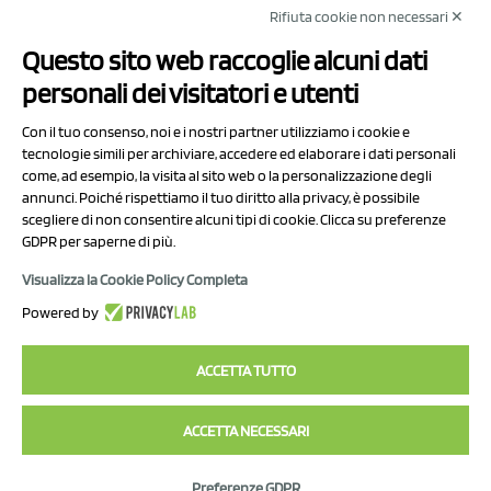
Rifiuta cookie non necessari ✕
NCX Drahorad srl
Questo sito web raccoglie alcuni dati
Via Prov.le Sassuolo Vignola 315/1
personali dei visitatori e utenti
41057 Spilamberto (MO)
Italy
Con il tuo consenso, noi e i nostri partner utilizziamo i cookie e
tecnologie simili per archiviare, accedere ed elaborare i dati personali
come, ad esempio, la visita al sito web o la personalizzazione degli
P.I/C.F. 01041460369
annunci. Poiché rispettiamo il tuo diritto alla privacy, è possibile
REA: MO 208553
scegliere di non consentire alcuni tipi di cookie. Clicca su preferenze
Capitale sociale Euro 50.000,00 i.v.
GDPR per saperne di più.
Visualizza la Cookie Policy Completa
Contact Us
Powered by
Privacy Policy
ACCETTA TUTTO
ACCETTA NECESSARI
2023 NCX Drahorad srl - All rights reserved
Preferenze GDPR