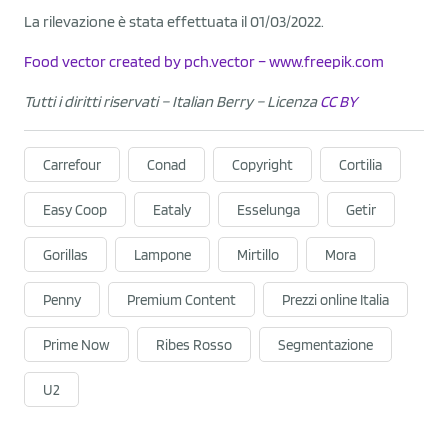
La rilevazione è stata effettuata il 01/03/2022.
Food vector created by pch.vector – www.freepik.com
Tutti i diritti riservati – Italian Berry
– Licenza
CC BY
Carrefour
Conad
Copyright
Cortilia
Easy Coop
Eataly
Esselunga
Getir
Gorillas
Lampone
Mirtillo
Mora
Penny
Premium Content
Prezzi online Italia
Prime Now
Ribes Rosso
Segmentazione
U2