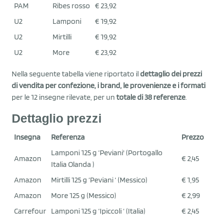
PAM
Ribes rosso
€ 23,92
U2
Lamponi
€ 19,92
U2
Mirtilli
€ 19,92
U2
More
€ 23,92
Nella seguente tabella viene riportato il
dettaglio dei prezzi
di vendita per confezione, i brand, le provenienze e i formati
per le 12 insegne rilevate, per un
totale di 38 referenze
.
Dettaglio prezzi
Insegna
Referenza
Prezzo
Lamponi 125 g ‘Peviani' (Portogallo
Amazon
€ 2,45
Italia Olanda )
Amazon
Mirtilli 125 g ‘Peviani ‘ (Messico)
€ 1,95
Amazon
More 125 g (Messico)
€ 2,99
Carrefour
Lamponi 125 g ‘Ipiccoli ‘ (Italia)
€ 2,45