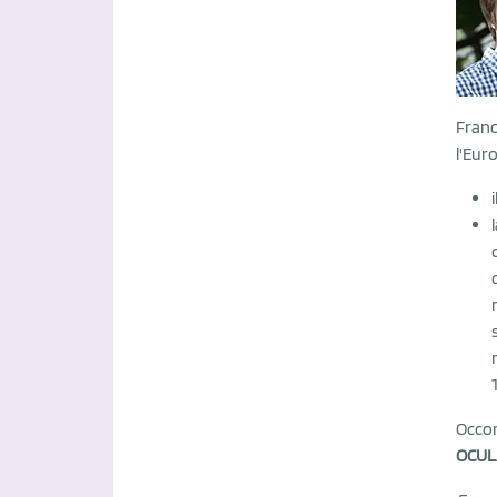
Franc
l'Eur
i
Occor
OCUL