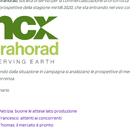
Drahorad
, società di servizi per la commercializzazione di ortofrutta 
 prospettive della stagione mirtilli 2020, che sta entrando nel vivo 
ndo dalla situazione in campagna si analizzano le prospettive di mer
rrenza.
ario
Patrizia: buone le attese lato produzione
Francesco: attenti ai concorrenti
Thomas: il mercato è pronto