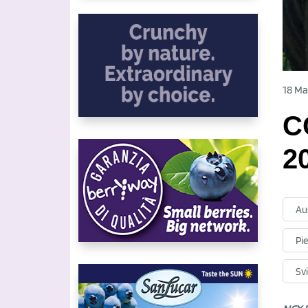
18 Ma
C
2
Au
Pi
Sv