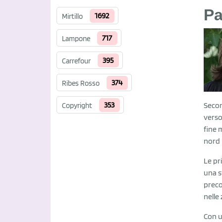
Pa
1692
Mirtillo
717
Lampone
395
Carrefour
374
Ribes Rosso
353
Secon
Copyright
verso
fine 
nord I
Le pr
una s
preco
nelle
Con u