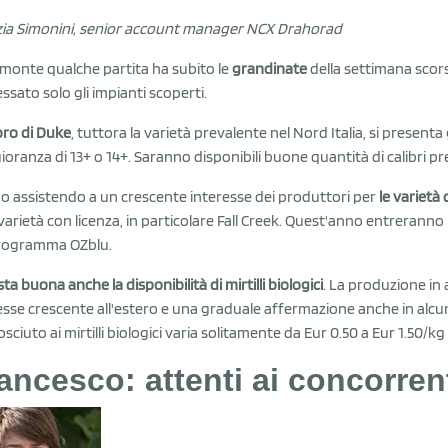
zia Simonini, senior account manager NCX Drahorad
emonte qualche partita ha subito le
grandinate
della settimana scors
essato solo gli impianti scoperti.
bro di Duke
, tuttora la varietà prevalente nel Nord Italia, si presen
oranza di 13+ o 14+. Saranno disponibili buone quantità di calibri pr
o assistendo a un crescente interesse dei produttori per
le varietà
 varietà con licenza, in particolare Fall Creek. Quest'anno entrerann
programma OZblu.
ta buona anche la disponibilità di mirtilli biologici
. La produzione i
esse crescente all'estero e una graduale affermazione anche in alcune
osciuto ai mirtilli biologici varia solitamente da Eur 0.50 a Eur 1.50/kg
ancesco: attenti ai concorren