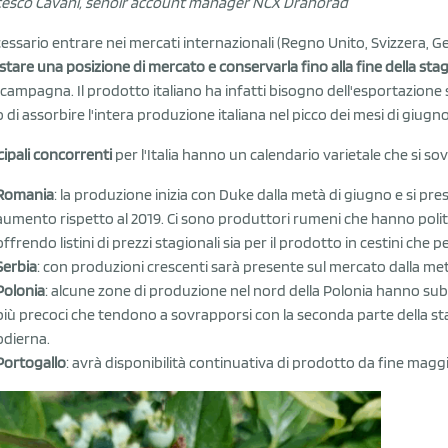
esco Cavani, senoir account manager NCX Drahorad
cessario entrare nei mercati internazionali (Regno Unito, Svizzera, 
stare una posizione di mercato e conservarla fino alla fine della sta
o campagna. Il prodotto italiano ha infatti bisogno dell'esportazione
 di assorbire l'intera produzione italiana nel picco dei mesi di giugno 
ncipali concorrenti
per l'Italia hanno un calendario varietale che si sov
Romania
: la produzione inizia con Duke dalla metà di giugno e si pre
aumento rispetto al 2019. Ci sono produttori rumeni che hanno poli
offrendo listini di prezzi stagionali sia per il prodotto in cestini che per
Serbia
: con produzioni crescenti sarà presente sul mercato dalla met
Polonia
: alcune zone di produzione nel nord della Polonia hanno subi
più precoci che tendono a sovrapporsi con la seconda parte della st
odierna.
Portogallo
: avrà disponibilità continuativa di prodotto da fine magg