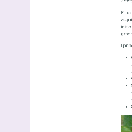
Franc
E' ne
acqui
inizi
grado
I pri