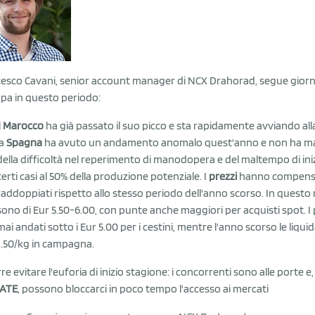
esco Cavani, senior account manager di NCX Drahorad, segue giorn
opa in questo periodo:
l
Marocco
ha già passato il suo picco e sta rapidamente avviando all
la
Spagna
ha avuto un andamento anomalo quest'anno e non ha mai 
della difficoltà nel reperimento di manodopera e del maltempo di iniz
certi casi al 50% della produzione potenziale. I
prezzi
hanno compensa
raddoppiati rispetto allo stesso periodo dell'anno scorso. In questo 
sono di Eur 5.50-6.00, con punte anche maggiori per acquisti spot.
mai andati sotto i Eur 5.00 per i cestini, mentre l'anno scorso le liqu
1.50/kg in campagna.
re evitare l'euforia di inizio stagione: i concorrenti sono alle porte e
ATE
, possono bloccarci in poco tempo l'accesso ai mercati