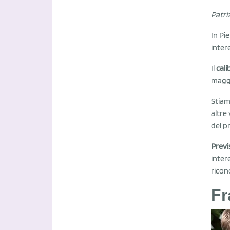
Patri
In Pi
inter
Il
cali
maggi
Stiam
altre
del 
Previs
inter
ricon
Fr