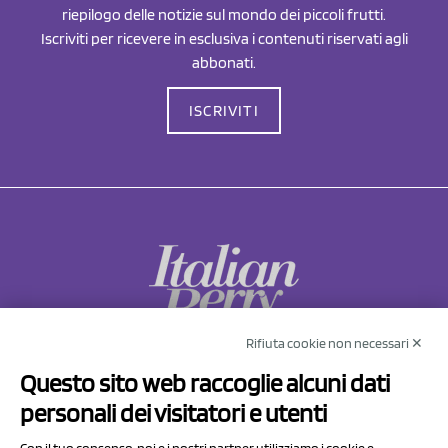
riepilogo delle notizie sul mondo dei piccoli frutti.
Iscriviti per ricevere in esclusiva i contenuti riservati agli
abbonati.
ISCRIVITI
Rifiuta cookie non necessari ✕
NCX Drahorad srl
Questo sito web raccoglie alcuni dati
Via Prov.le Sassuolo Vignola 315/1
personali dei visitatori e utenti
41057 Spilamberto (MO)
Italy