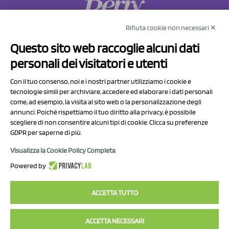
Rifiuta cookie non necessari ✕
NCX Drahorad srl
Questo sito web raccoglie alcuni dati
Via Prov.le Sassuolo Vignola 315/1
personali dei visitatori e utenti
41057 Spilamberto (MO)
Italy
Con il tuo consenso, noi e i nostri partner utilizziamo i cookie e
tecnologie simili per archiviare, accedere ed elaborare i dati personali
come, ad esempio, la visita al sito web o la personalizzazione degli
P.I/C.F. 01041460369
annunci. Poiché rispettiamo il tuo diritto alla privacy, è possibile
REA: MO 208553
scegliere di non consentire alcuni tipi di cookie. Clicca su preferenze
GDPR per saperne di più.
Capitale sociale Euro 50.000,00 i.v.
Visualizza la Cookie Policy Completa
Contact Us
Powered by
Privacy Policy
ACCETTA TUTTO
ACCETTA NECESSARI