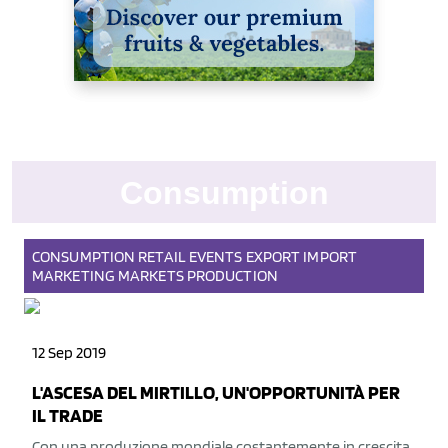
Consumption
CONSUMPTION
RETAIL
EVENTS
EXPORT
IMPORT
MARKETING
MARKETS
PRODUCTION
12 Sep 2019
L'ASCESA DEL MIRTILLO, UN'OPPORTUNITÀ PER
IL TRADE
Con una produzione mondiale costantemente in crescita