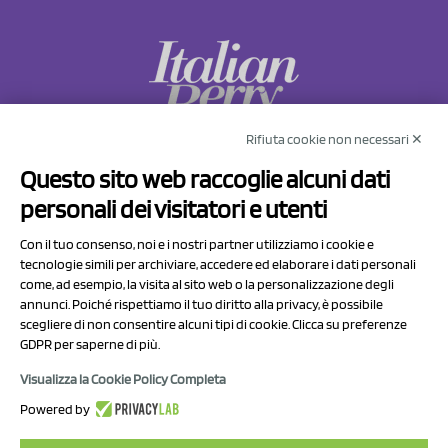
Rifiuta cookie non necessari ✕
NCX Drahorad srl
Questo sito web raccoglie alcuni dati
Via Prov.le Sassuolo Vignola 315/1
personali dei visitatori e utenti
41057 Spilamberto (MO)
Italy
Con il tuo consenso, noi e i nostri partner utilizziamo i cookie e
tecnologie simili per archiviare, accedere ed elaborare i dati personali
come, ad esempio, la visita al sito web o la personalizzazione degli
P.I/C.F. 01041460369
annunci. Poiché rispettiamo il tuo diritto alla privacy, è possibile
REA: MO 208553
scegliere di non consentire alcuni tipi di cookie. Clicca su preferenze
GDPR per saperne di più.
Capitale sociale Euro 50.000,00 i.v.
Visualizza la Cookie Policy Completa
Contact Us
Powered by
Privacy Policy