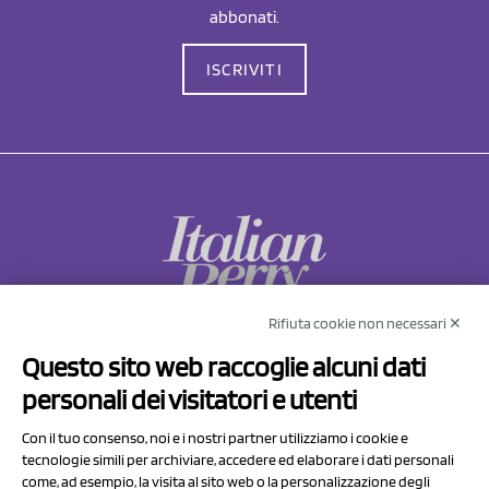
abbonati.
ISCRIVITI
Rifiuta cookie non necessari ✕
NCX Drahorad srl
Questo sito web raccoglie alcuni dati
Via Prov.le Sassuolo Vignola 315/1
personali dei visitatori e utenti
41057 Spilamberto (MO)
Italy
Con il tuo consenso, noi e i nostri partner utilizziamo i cookie e
tecnologie simili per archiviare, accedere ed elaborare i dati personali
come, ad esempio, la visita al sito web o la personalizzazione degli