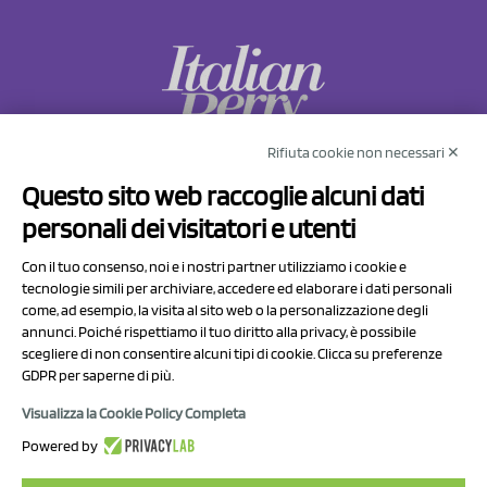
Rifiuta cookie non necessari ✕
NCX Drahorad srl
Questo sito web raccoglie alcuni dati
Via Prov.le Sassuolo Vignola 315/1
personali dei visitatori e utenti
41057 Spilamberto (MO)
Italy
Con il tuo consenso, noi e i nostri partner utilizziamo i cookie e
tecnologie simili per archiviare, accedere ed elaborare i dati personali
come, ad esempio, la visita al sito web o la personalizzazione degli
P.I/C.F. 01041460369
annunci. Poiché rispettiamo il tuo diritto alla privacy, è possibile
REA: MO 208553
scegliere di non consentire alcuni tipi di cookie. Clicca su preferenze
GDPR per saperne di più.
Capitale sociale Euro 50.000,00 i.v.
Visualizza la Cookie Policy Completa
Contatti
Powered by
Informativa sul trattamento dei dati