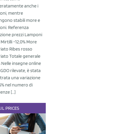
ratamente anche i
oni, mentre
ngono stabili more e
oni. Referenza
azione prezzi Lamponi
 Mirtilli -12,0% More
riato Ribes rosso
riato Totale generale
 Nelle insegne online
 GDO rilevate, è stata
strata una variazione
-5% nel numero di
enze […]
IL
PRICES