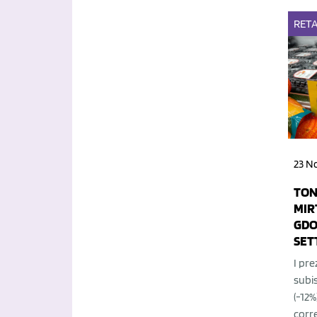
RETA
23 N
TON
MIRT
GDO
SET
I prez
subi
(-12%
corr