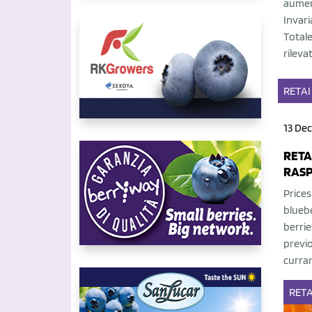
aumen
Invari
Totale
rileva
RETAI
13 Dec
RETA
RASP
Prices
bluebe
berrie
previo
curran
RETA