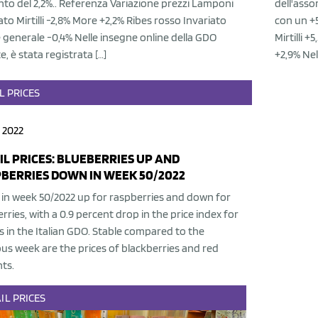
to del 2,2%.. Referenza Variazione prezzi Lamponi
dell'assor
ato Mirtilli -2,8% More +2,2% Ribes rosso Invariato
con un +5
 generale -0,4% Nelle insegne online della GDO
Mirtilli 
te, è stata registrata […]
+2,9% Nel
L
PRICES
 2022
IL PRICES: BLUEBERRIES UP AND
BERRIES DOWN IN WEEK 50/2022
 in week 50/2022 up for raspberries and down for
rries, with a 0.9 percent drop in the price index for
s in the Italian GDO. Stable compared to the
us week are the prices of blackberries and red
ts.
IL
PRICES