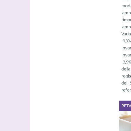
mode
lamp
rima
lamp
Vari
-1,3%
Inva
Inva
-3,9%
della
regi
del 
refer
RETA