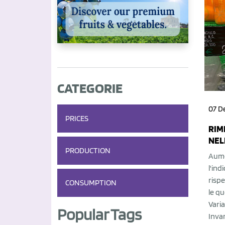
CATEGORIE
07 D
PRICES
RIM
NEL
PRODUCTION
Aumen
l'ind
risp
CONSUMPTION
le qu
Varia
Popular Tags
Inva