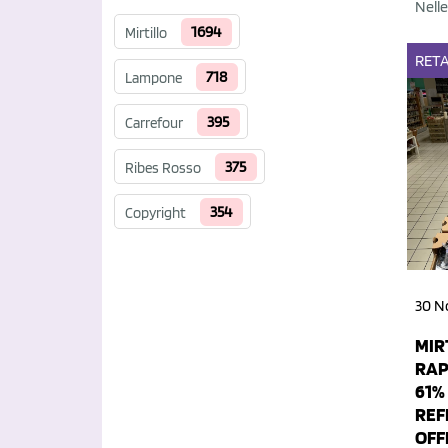
Nelle
1694
Mirtillo
RETA
718
Lampone
395
Carrefour
375
Ribes Rosso
354
Copyright
30 N
MIR
RAP
61%
REF
OFF