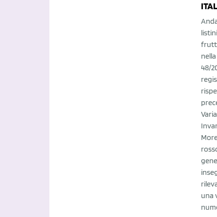
ITA
Anda
listi
frutt
nell
48/2
regis
rispe
prec
Vari
Invar
More
ross
gene
inse
rilev
una 
nume