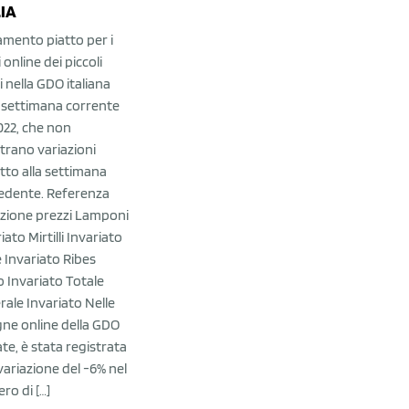
LIA
mento piatto per i
ni online dei piccoli
i nella GDO italiana
a settimana corrente
022, che non
trano variazioni
tto alla settimana
edente. Referenza
azione prezzi Lamponi
iato Mirtilli Invariato
 Invariato Ribes
o Invariato Totale
rale Invariato Nelle
gne online della GDO
ate, è stata registrata
variazione del -6% nel
ro di […]