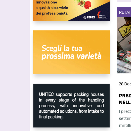
RETAI
28 De
PREZZ
NELL
I prez
settim
mirtil