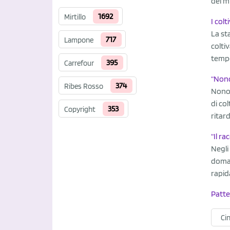
dei mi
1692
Mirtillo
I col
La st
717
Lampone
colti
tempe
395
Carrefour
“Nono
374
Ribes Rosso
Nonos
di co
353
Copyright
ritard
“Il r
Negli
doman
rapi
Patte
Ci