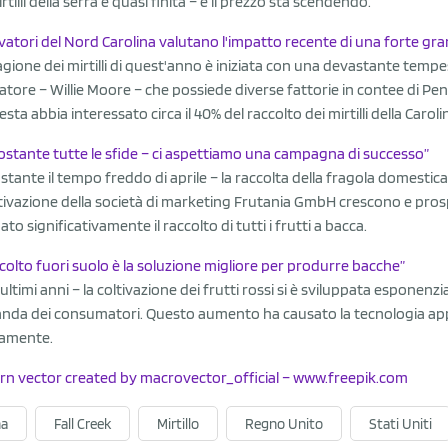
rtilli della serra è quasi finita – e il prezzo sta scendendo.
tivatori del Nord Carolina valutano l'impatto recente di una forte grand
agione dei mirtilli di quest'anno è iniziata con una devastante tempe
vatore – Willie Moore – che possiede diverse fattorie in contee di P
sta abbia interessato circa il 40% del raccolto dei mirtilli della Carol
stante tutte le sfide – ci aspettiamo una campagna di successo”
tante il tempo freddo di aprile – la raccolta della fragola domestic
ltivazione della società di marketing Frutania GmbH crescono e pro
ato significativamente il raccolto di tutti i frutti a bacca.
accolto fuori suolo è la soluzione migliore per produrre bacche”
 ultimi anni – la coltivazione dei frutti rossi si è sviluppata esponen
da dei consumatori. Questo aumento ha causato la tecnologia applic
damente.
rn vector created by macrovector_official – www.freepik.com
na
Fall Creek
Mirtillo
Regno Unito
Stati Uniti