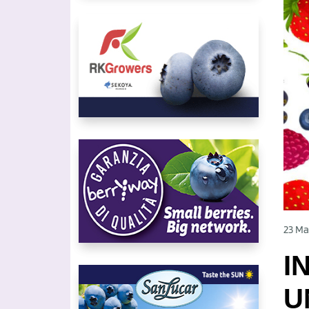
23 Ma
I
U