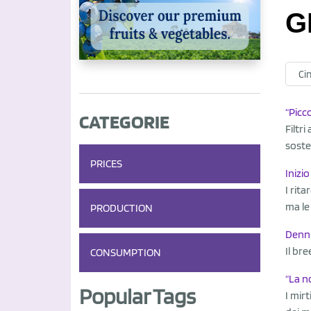
G
Ci
“Picc
CATEGORIE
Filtr
soste
PRICES
Inizi
I rit
ma le
PRODUCTION
Denni
Il br
CONSUMPTION
“La no
Popular Tags
I mir