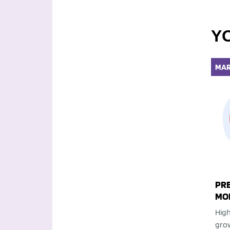
Y
MAR
PRE
MOR
High
grow