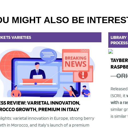
OU MIGHT ALSO BE INTERES
KETS
VARIETIES
LIBRARY
PROCESS
TAYBER
RASPBE
ORI
Released 
(SCRI), it
SS REVIEW: VARIETAL INNOVATION,
with a r
OCCO GROWTH, PREMIUM IN ITALY
similar g
is similar
lights: varietal innovation in Europe, strong berry
th in Morocco, and Italy’s launch of a premium