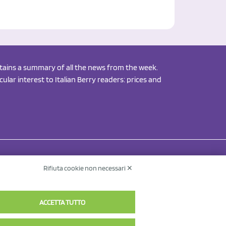
ontains a summary of all the news from the week.
ular interest to Italian Berry readers: prices and
Rifiuta cookie non necessari ✕
Contact Us
Privacy Policy
v.
ACCETTA TUTTO