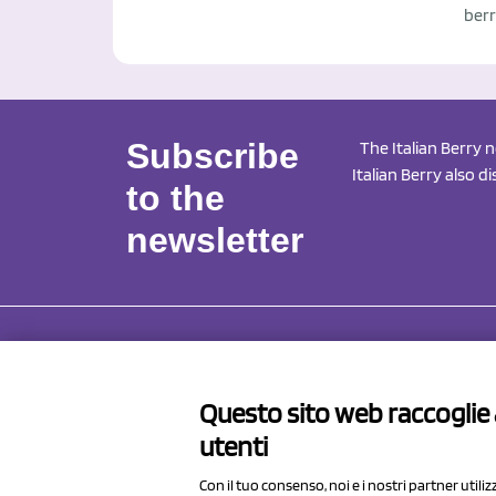
berr
Subscribe
The Italian Berry 
Italian Berry also d
to the
newsletter
NCX 
Questo sito web raccoglie a
Via Pro
utenti
41057 S
Italy
Con il tuo consenso, noi e i nostri partner utili