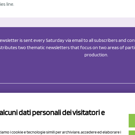
ies line.
newsletter is sent every Saturday via email to all subscribers and c
istributes two thematic newsletters that focus on two areas of partic
production.
Drahorad srl
P.I/C.F. 01041460369
lcuni dati personali dei visitatori e
REA: MO 208553
v.le Sassuolo Vignola 315/1
Capitale sociale Euro 50.000,00 i.
pilamberto (MO)
zziamo i cookie e tecnologie simili per archiviare, accedere ed elaborare i