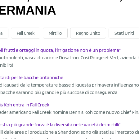
ERMANIA
na
Fall Creek
Mirtillo
Regno Unito
Stati Uniti
oli frutti e ortaggi in quota, l’irrigazione non è un problema”
i autopulenti, vasca di carico e Dosatron. Così Rouge et Vert, aziend
nibilità
o tardi per le bacche britanniche
ardi causati dalle temperature basse di questa primavera influenzano l
 bacche saranno più grandi e più succose di conseguenza.
s Koh entra in Fall Creek
eeder americano Fall Creek nomina Dennis Koh come nuovo Chief Finan
stra più grande forza è la diversità nelle varietà dei mirtilli”
tilli dalle aree di produzione a Shandong sono già stati sul mercato c