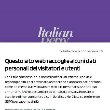
Rifiuta cookie non necessari ✕
NCX Drahorad srl
Questo sito web raccoglie alcuni dati
Via Prov.le Sassuolo Vignola 315/1
personali dei visitatori e utenti
41057 Spilamberto (MO)
Italy
Con il tuo consenso, noi e i nostri partner utilizziamo i cookie e
tecnologie simili per archiviare, accedere ed elaborare i dati personali
come, ad esempio, la visita al sito web o la personalizzazione degli
P.I/C.F. 01041460369
annunci. Poiché rispettiamo il tuo diritto alla privacy, è possibile
REA: MO 208553
scegliere di non consentire alcuni tipi di cookie. Clicca su preferenze
GDPR per saperne di più.
Capitale sociale Euro 50.000,00 i.v.