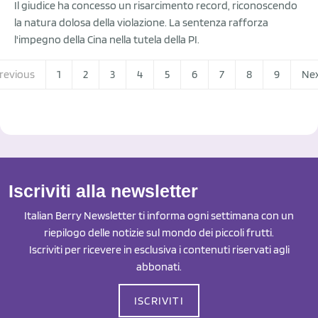
Il giudice ha concesso un risarcimento record, riconoscendo
la natura dolosa della violazione. La sentenza rafforza
l'impegno della Cina nella tutela della PI.
revious
1
2
3
4
5
6
7
8
9
Ne
Iscriviti alla newsletter
Italian Berry Newsletter ti informa ogni settimana con un
riepilogo delle notizie sul mondo dei piccoli frutti.
Iscriviti per ricevere in esclusiva i contenuti riservati agli
abbonati.
ISCRIVITI