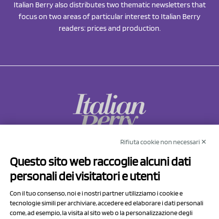
Italian Berry also distributes two thematic newsletters that
focus on two areas of particular interest to Italian Berry
readers: prices and production.
Rifiuta cookie non necessari ✕
NCX Drahorad srl
Questo sito web raccoglie alcuni dati
Via Prov.le Sassuolo Vignola 315/1
personali dei visitatori e utenti
41057 Spilamberto (MO)
Italy
Con il tuo consenso, noi e i nostri partner utilizziamo i cookie e
tecnologie simili per archiviare, accedere ed elaborare i dati personali
come, ad esempio, la visita al sito web o la personalizzazione degli