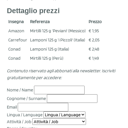
Dettaglio prezzi
Insegna
Referenza
Prezzo
Amazon
Mirtilli 125 g ‘Peviani' (Messico)
€ 1,95
Carrefour
Lamponi 125 g ‘i Piccoli' (Italia)
€ 2,05
Conad
Lamponi 125 g (Italia)
€ 2,48
Conad
Mirtilli 125 g (Perù)
€ 1,49
Contenuto riservato agli abbonati alla newsletter.
Iscriviti
gratuitamente per accedere:
Nome / Name
Cognome / Surname
Email
Lingua / Language
Attività / Job