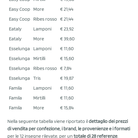
Easy Coop
More
€ 21,44
Easy Coop
Ribes rosso
€ 21,44
Eataly
Lamponi
€ 23,92
Eataly
More
€ 39,60
Esselunga
Lamponi
€ 11,60
Esselunga
Mirtilli
€ 15,60
Esselunga
Ribes rosso
€ 7,84
Esselunga
Tris
€ 19,87
Famila
Lamponi
€ 11,60
Famila
Mirtilli
€ 11,60
Famila
More
€ 15,84
Nella seguente tabella viene riportato il
dettaglio dei prezzi
di vendita per confezione, i brand, le provenienze e i formati
per le 12 insegne rilevate, per un
totale di 28 referenze
.