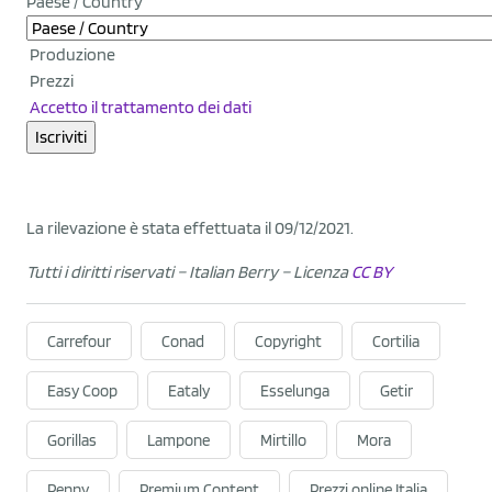
Paese / Country
Produzione
Prezzi
Accetto il trattamento dei dati
La rilevazione è stata effettuata il 09/12/2021.
Tutti i diritti riservati – Italian Berry
– Licenza
CC BY
Carrefour
Conad
Copyright
Cortilia
Easy Coop
Eataly
Esselunga
Getir
Gorillas
Lampone
Mirtillo
Mora
Penny
Premium Content
Prezzi online Italia