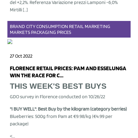
del +2,2%. Referenza Variazione prezzi Lamponi -6,0%
Mirtilli […]
BRAND
CITY
CONSUMPTION
RETAIL
MARKETING
MARKETS
PACKAGING
PRICES
27 Oct 2022
FLORENCE RETAIL PRICES: PAM AND ESSELUNGA
WIN THE RACE FOR C...
THIS WEEK'S BEST BUYS
GDO survey in Florence conducted on 10/26/22
"I BUY WELL": Best Buy by the kilogram (category berries)
Blueberries: 500g from Pam at €9.98/kg (€4.99 per
package)
<...