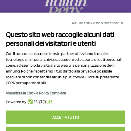
Rifiuta cookie non necessari ✕
NCX Drahorad srl
Questo sito web raccoglie alcuni dati
Via Prov.le Sassuolo Vignola 315/1
personali dei visitatori e utenti
41057 Spilamberto (MO)
Italy
Con il tuo consenso, noi e i nostri partner utilizziamo i cookie e
tecnologie simili per archiviare, accedere ed elaborare i dati personali
come, ad esempio, la visita al sito web o la personalizzazione degli
P.I/C.F. 01041460369
annunci. Poiché rispettiamo il tuo diritto alla privacy, è possibile
REA: MO 208553
scegliere di non consentire alcuni tipi di cookie. Clicca su preferenze
GDPR per saperne di più.
Capitale sociale Euro 50.000,00 i.v.
Visualizza la Cookie Policy Completa
Contact Us
Powered by
Privacy Policy
ACCETTA TUTTO