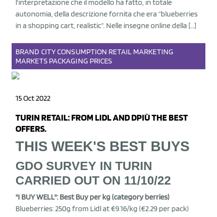
l'interpretazione che il modello ha fatto, in totale
autonomia, della descrizione fornita che era “blueberries
in a shopping cart, realistic”. Nelle insegne online della […]
BRAND
CITY
CONSUMPTION
RETAIL
MARKETING
MARKETS
PACKAGING
PRICES
15 Oct 2022
TURIN RETAIL: FROM LIDL AND DPIÙ THE BEST
OFFERS.
THIS WEEK'S BEST BUYS
GDO SURVEY IN TURIN
CARRIED OUT ON 11/10/22
"I BUY WELL": Best Buy per kg (category berries)
Blueberries: 250g from Lidl at €9.16/kg (€2.29 per pack)