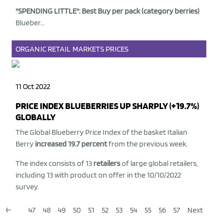
"SPENDING LITTLE": Best Buy per pack (category berries)
Blueber...
ORGANIC
RETAIL
MARKETS
PRICES
11 Oct 2022
PRICE INDEX BLUEBERRIES UP SHARPLY (+19.7%)
GLOBALLY
The Global Blueberry Price Index of the basket Italian
Berry
increased 19.7 percent
from the previous week.
The index consists of 13
retailers
of large global retailers,
including 13 with product on offer in the 10/10/2022
survey.
←
47
48
49
50
51
52
53
54
55
56
57
Next