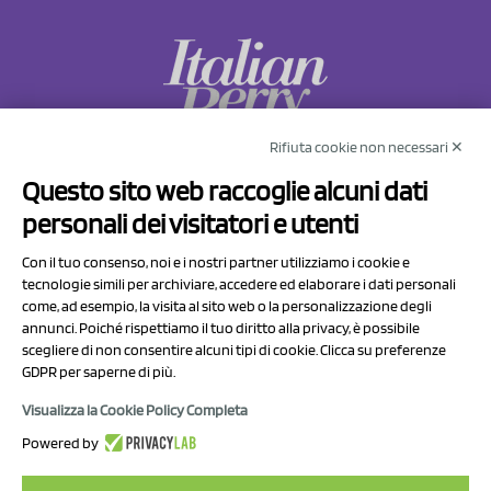
Rifiuta cookie non necessari ✕
NCX Drahorad srl
Questo sito web raccoglie alcuni dati
Via Prov.le Sassuolo Vignola 315/1
personali dei visitatori e utenti
41057 Spilamberto (MO)
Italy
Con il tuo consenso, noi e i nostri partner utilizziamo i cookie e
tecnologie simili per archiviare, accedere ed elaborare i dati personali
come, ad esempio, la visita al sito web o la personalizzazione degli
P.I/C.F. 01041460369
annunci. Poiché rispettiamo il tuo diritto alla privacy, è possibile
REA: MO 208553
scegliere di non consentire alcuni tipi di cookie. Clicca su preferenze
Capitale sociale Euro 50.000,00 i.v.
GDPR per saperne di più.
Visualizza la Cookie Policy Completa
Contatti
Powered by
Informativa sul trattamento dei dati