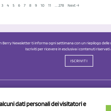
3
4
5
6
7
8
9
10
11
.... 278
Next →
an Berry Newsletter ti informa ogni settimana con un riepilogo delle n
Iscriviti per ricevere in esclusiva i contenuti riservati
ISCRIVITI
Drahorad srl
P.I/C.F. 01041460369
lcuni dati personali dei visitatori e
REA: MO 208553
v.le Sassuolo Vignola 315/1
Capitale sociale Euro 50.000,00 i.
pilamberto (MO)