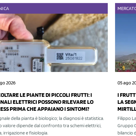
NICA
MERCAT
ago 2026
05 ago 2
OLTARE LE PIANTE DI PICCOLI FRUTTI: I
I FRUTT
NALI ELETTRICI POSSONO RILEVARE LO
LA SEG
ESS PRIMA CHE APPAIANO I SINTOMI?
MIRTILL
egnale della pianta è biologico; la diagnosi è statistica.
Filippo L
uo valore dipende dal confronto tra schemi elettrici,
Gruppo Or
a, irrigazione e fisiologia.
bilancio d