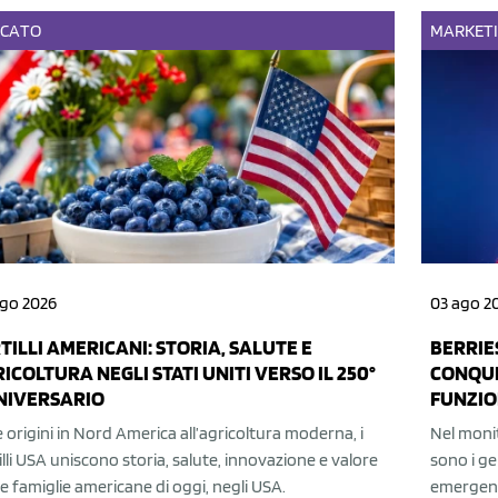
CATO
MARKET
ago 2026
03 ago 2
TILLI AMERICANI: STORIA, SALUTE E
BERRIES
ICOLTURA NEGLI STATI UNITI VERSO IL 250°
CONQUI
NIVERSARIO
FUNZIO
e origini in Nord America all’agricoltura moderna, i
Nel monit
illi USA uniscono storia, salute, innovazione e valore
sono i gel
le famiglie americane di oggi, negli USA.
emergent