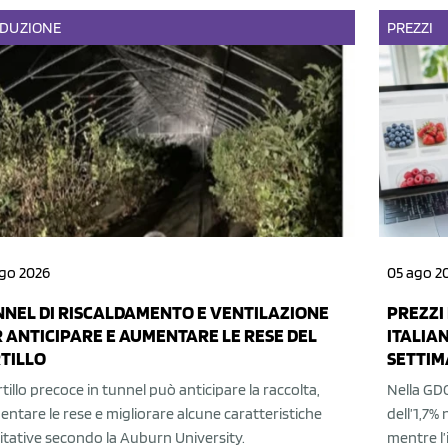
DUZIONE
PREZZI
go 2026
05 ago 2
NEL DI RISCALDAMENTO E VENTILAZIONE
PREZZI 
 ANTICIPARE E AUMENTARE LE RESE DEL
ITALIAN
TILLO
SETTIM
irtillo precoce in tunnel può anticipare la raccolta,
Nella GDO
ntare le rese e migliorare alcune caratteristiche
dell’1,7%
itative secondo la Auburn University.
mentre l’