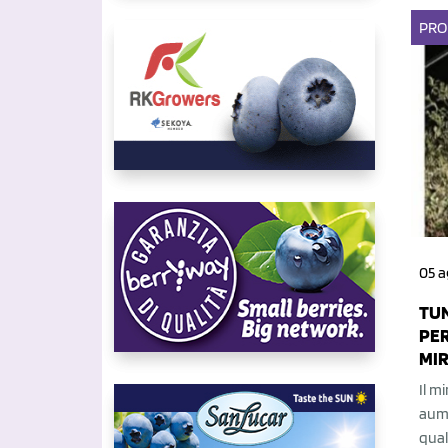
PRO
05 a
TUN
PER
MIR
Il m
aume
qual