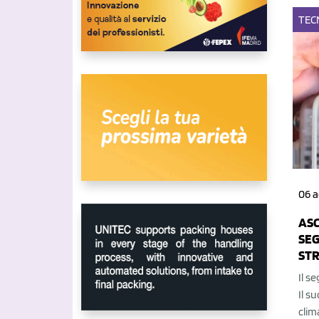
TEC
06 
ASC
SEG
STR
Il s
Il s
clim