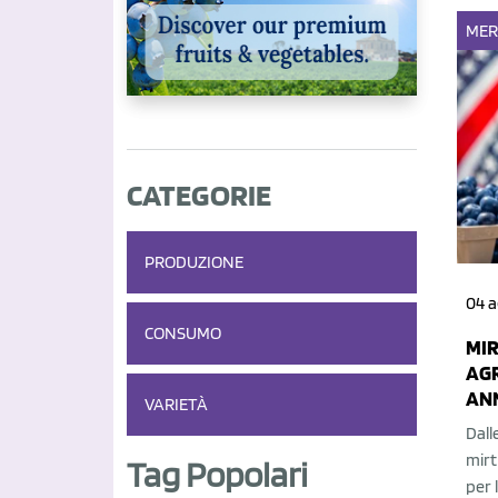
MER
CATEGORIE
PRODUZIONE
04 
CONSUMO
MIR
AGR
AN
VARIETÀ
Dall
mirt
Tag Popolari
per 