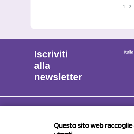
1
2
Iscriviti
Itali
alla
newsletter
NCX 
Questo sito web raccoglie a
Via Pro
41057 S