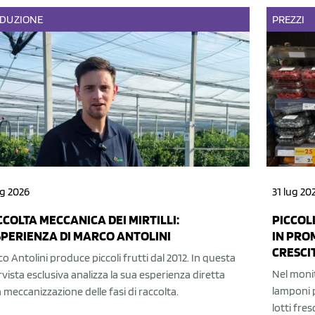
DUZIONE
PREZZI
ug 2026
31 lug 20
COLTA MECCANICA DEI MIRTILLI:
PICCOLI
SPERIENZA DI MARCO ANTOLINI
IN PRO
CRESCI
o Antolini produce piccoli frutti dal 2012. In questa
Nel monit
rvista esclusiva analizza la sua esperienza diretta
lamponi p
a meccanizzazione delle fasi di raccolta.
lotti fre