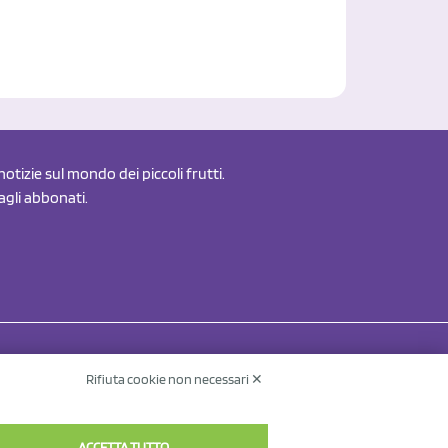
otizie sul mondo dei piccoli frutti.
 agli abbonati.
Rifiuta cookie non necessari ✕
Contatti
Informativa sul trattamento dei dati
v.
ACCETTA TUTTO