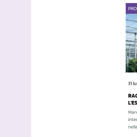
PRO
31 l
RAC
L’E
Marc
inte
nell