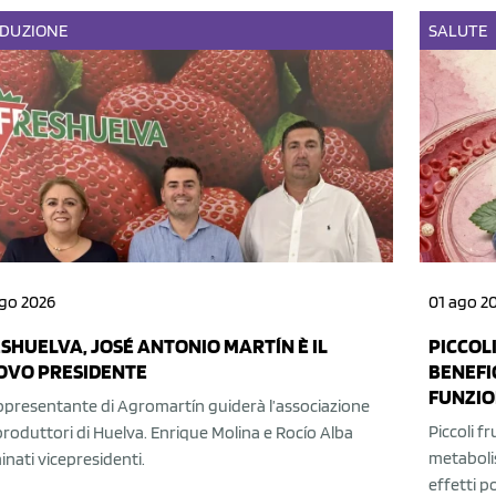
DUZIONE
SALUTE
go 2026
01 ago 2
SHUELVA, JOSÉ ANTONIO MARTÍN È IL
PICCOLI
OVO PRESIDENTE
BENEFI
FUNZIO
appresentante di Agromartín guiderà l’associazione
Piccoli f
produttori di Huelva. Enrique Molina e Rocío Alba
metabolis
nati vicepresidenti.
effetti p