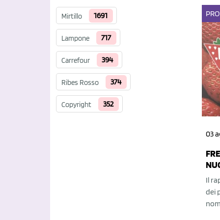
PRO
1691
Mirtillo
717
Lampone
394
Carrefour
374
Ribes Rosso
352
Copyright
03 a
FRE
NU
Il r
dei 
nomi