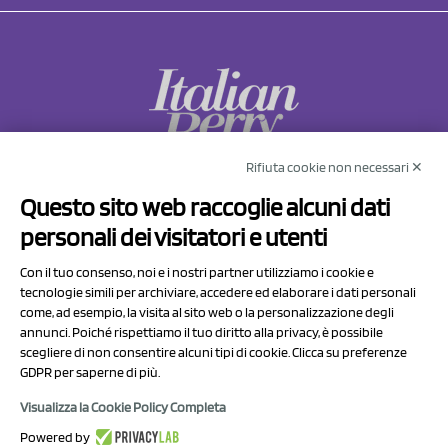
Rifiuta cookie non necessari ✕
NCX Drahorad srl
Questo sito web raccoglie alcuni dati
Via Prov.le Sassuolo Vignola 315/1
personali dei visitatori e utenti
41057 Spilamberto (MO)
Italy
Con il tuo consenso, noi e i nostri partner utilizziamo i cookie e
tecnologie simili per archiviare, accedere ed elaborare i dati personali
come, ad esempio, la visita al sito web o la personalizzazione degli
P.I/C.F. 01041460369
annunci. Poiché rispettiamo il tuo diritto alla privacy, è possibile
REA: MO 208553
scegliere di non consentire alcuni tipi di cookie. Clicca su preferenze
GDPR per saperne di più.
Capitale sociale Euro 50.000,00 i.v.
Visualizza la Cookie Policy Completa
Contact Us
Powered by