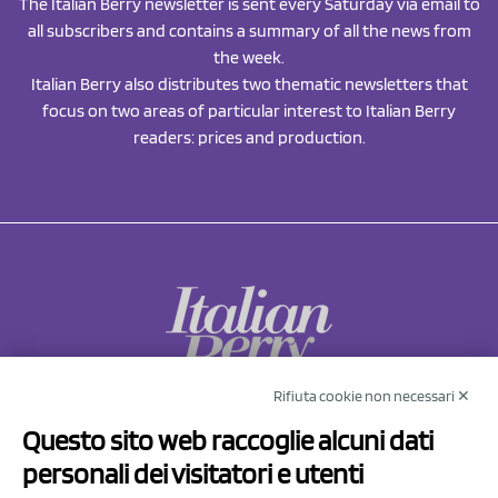
The Italian Berry newsletter is sent every Saturday via email to
all subscribers and contains a summary of all the news from
the week.
Italian Berry also distributes two thematic newsletters that
focus on two areas of particular interest to Italian Berry
readers: prices and production.
Rifiuta cookie non necessari ✕
NCX Drahorad srl
Questo sito web raccoglie alcuni dati
Via Prov.le Sassuolo Vignola 315/1
personali dei visitatori e utenti
41057 Spilamberto (MO)