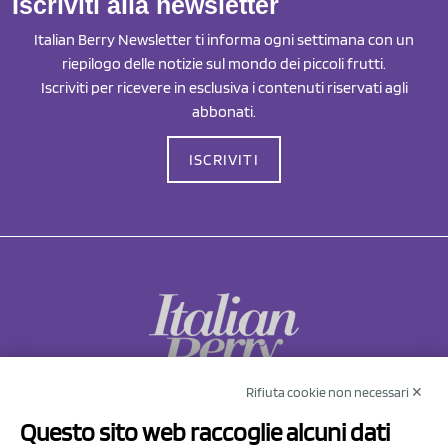
Iscriviti alla newsletter
Italian Berry Newsletter ti informa ogni settimana con un
riepilogo delle notizie sul mondo dei piccoli frutti.
Iscriviti per ricevere in esclusiva i contenuti riservati agli
abbonati.
ISCRIVITI
Rifiuta cookie non necessari ✕
NCX Drahorad srl
Questo sito web raccoglie alcuni dati
Via Prov.le Sassuolo Vignola 315/1