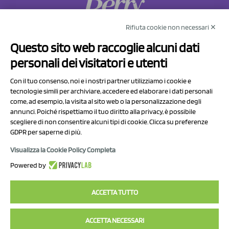
Rifiuta cookie non necessari ✕
NCX Drahorad srl
Questo sito web raccoglie alcuni dati
Via Prov.le Sassuolo Vignola 315/1
personali dei visitatori e utenti
41057 Spilamberto (MO)
Italy
Con il tuo consenso, noi e i nostri partner utilizziamo i cookie e
tecnologie simili per archiviare, accedere ed elaborare i dati personali
come, ad esempio, la visita al sito web o la personalizzazione degli
P.I/C.F. 01041460369
annunci. Poiché rispettiamo il tuo diritto alla privacy, è possibile
REA: MO 208553
scegliere di non consentire alcuni tipi di cookie. Clicca su preferenze
GDPR per saperne di più.
Capitale sociale Euro 50.000,00 i.v.
Visualizza la Cookie Policy Completa
Contatti
Powered by
Informativa sul trattamento dei dati
ACCETTA TUTTO
ACCETTA NECESSARI