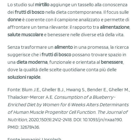
Lo studio sul
mirtillo
aggiunge un tassello alla conoscenza
dei
frutti di bosco
nella dieta contemporanea. Il focus sulle
donne
è coerente con il campione analizzato e permette di
affrontare un tema rilevante: il rapporto tra
alimentazione
,
salute muscolare
e benessere nelle diverse età della vita.
Senza trasformare un
alimento
in una promessa, la ricerca
suggerisce che i
frutti di bosco
possano trovare spazio in
una
dieta moderna
, funzionale e orientata al
benessere
,
dove la qualità delle scelte quotidiane conta più delle
soluzioni rapide
.
Fonte: Blum J.E., Gheller B.J., Hwang S., Bender E., Gheller M.,
Thalacker-Mercer A.E.
Consumption of a Blueberry-
Enriched Diet by Women for 6 Weeks Alters Determinants
of Human Muscle Progenitor Cell Function
.
The Journal of
Nutrition
, 2020;150(9):2412-2418. DOI: 10.1093/jn/nxaa190.
PMID: 32678436.
Fonte immagini: Unsplash