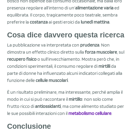
bosco non dipende dal consumo occasionale, ma dalla loro
presenza regolare all’interno di un’
alimentazione varia
ed
equilibrata. Il corpo, tragicamente poco teatrale, sembra
preferire la
costanza
ai gesti eroici da
lunedì mattina
.
Cosa dice davvero questa ricerca
La pubblicazione va interpretata con
prudenza
. Non
dimostra un effetto clinico diretto sulla
forza muscolare
, sul
recupero fisico
o sull’invecchiamento. Mostra però che, in
condizioni sperimentali, il consumo regolare di
mirtilli
da
parte di donne ha influenzato alcuni indicatori collegati alla
funzione delle
cellule muscolari
.
È un risultato preliminare, ma interessante, perché amplia il
modo in cui si può raccontare il
mirtillo
: non solo come
frutto ricco di
antiossidanti
, ma come alimento studiato per
le sue possibili interazioni con il
metabolismo cellulare
.
Conclusione