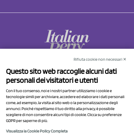
Rifiuta cookie non necessari ✕
NCX Drahorad srl
Questo sito web raccoglie alcuni dati
Via Prov.le Sassuolo Vignola 315/1
personali dei visitatori e utenti
41057 Spilamberto (MO)
Italy
Con il tuo consenso, noi e i nostri partner utilizziamo i cookie e
tecnologie simili per archiviare, accedere ed elaborare i dati personali
come, ad esempio, la visita al sito web o la personalizzazione degli
P.I/C.F. 01041460369
annunci. Poiché rispettiamo il tuo diritto alla privacy, è possibile
REA: MO 208553
scegliere di non consentire alcuni tipi di cookie. Clicca su preferenze
Capitale sociale Euro 50.000,00 i.v.
GDPR per saperne di più.
Visualizza la Cookie Policy Completa