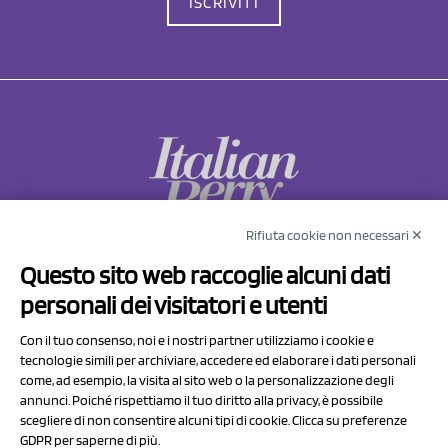
ISCRIVITI
Rifiuta cookie non necessari ✕
NCX Drahorad srl
Questo sito web raccoglie alcuni dati
Via Prov.le Sassuolo Vignola 315/1
personali dei visitatori e utenti
41057 Spilamberto (MO)
Italy
Con il tuo consenso, noi e i nostri partner utilizziamo i cookie e
tecnologie simili per archiviare, accedere ed elaborare i dati personali
come, ad esempio, la visita al sito web o la personalizzazione degli
P.I/C.F. 01041460369
annunci. Poiché rispettiamo il tuo diritto alla privacy, è possibile
REA: MO 208553
scegliere di non consentire alcuni tipi di cookie. Clicca su preferenze
Capitale sociale Euro 50.000,00 i.v.
GDPR per saperne di più.