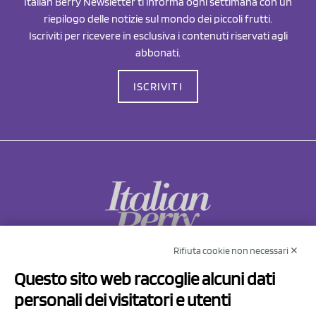
Italian Berry Newsletter ti informa ogni settimana con un
riepilogo delle notizie sul mondo dei piccoli frutti.
Iscriviti per ricevere in esclusiva i contenuti riservati agli
abbonati.
ISCRIVITI
Rifiuta cookie non necessari ✕
NCX Drahorad srl
Questo sito web raccoglie alcuni dati
Via Prov.le Sassuolo Vignola 315/1
personali dei visitatori e utenti
41057 Spilamberto (MO)