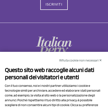
ISCRIVITI
Rifiuta cookie non necessari ✕
NCX Drahorad srl
Questo sito web raccoglie alcuni dati
Via Prov.le Sassuolo Vignola 315/1
personali dei visitatori e utenti
41057 Spilamberto (MO)
Italy
Con il tuo consenso, noi e i nostri partner utilizziamo i cookie e
tecnologie simili per archiviare, accedere ed elaborare i dati personali
come, ad esempio, la visita al sito web o la personalizzazione degli
P.I/C.F. 01041460369
annunci. Poiché rispettiamo il tuo diritto alla privacy, è possibile
REA: MO 208553
scegliere di non consentire alcuni tipi di cookie. Clicca su preferenze