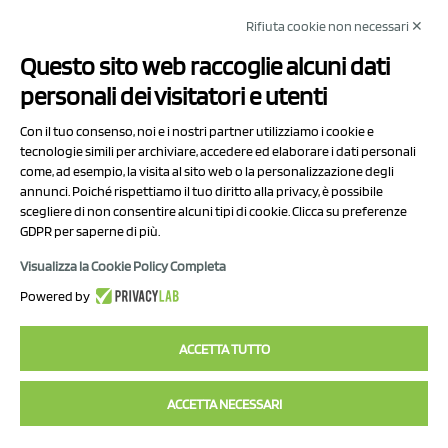
Rifiuta cookie non necessari ✕
NCX Drahorad srl
Questo sito web raccoglie alcuni dati
Via Prov.le Sassuolo Vignola 315/1
personali dei visitatori e utenti
41057 Spilamberto (MO)
Italy
Con il tuo consenso, noi e i nostri partner utilizziamo i cookie e
tecnologie simili per archiviare, accedere ed elaborare i dati personali
come, ad esempio, la visita al sito web o la personalizzazione degli
P.I/C.F. 01041460369
annunci. Poiché rispettiamo il tuo diritto alla privacy, è possibile
REA: MO 208553
scegliere di non consentire alcuni tipi di cookie. Clicca su preferenze
GDPR per saperne di più.
Capitale sociale Euro 50.000,00 i.v.
Visualizza la Cookie Policy Completa
Contatti
Powered by
Informativa sul trattamento dei dati
ACCETTA TUTTO
ACCETTA NECESSARI
2023 NCX Drahorad srl - All rights reserved