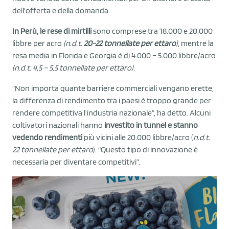
dell'offerta e della domanda.
In Perù, le rese di mirtilli
sono comprese tra 18.000 e 20.000
libbre per acro
(n.d.t.
20-22 tonnellate per ettaro
)
, mentre la
resa media in Florida e Georgia è di 4.000 – 5.000 libbre/acro
(n.d.t. 4,5 – 5,5 tonnellate per ettaro)
.
“Non importa quante barriere commerciali vengano erette,
la differenza di rendimento tra i paesi è troppo grande per
rendere competitiva l'industria nazionale”, ha detto. Alcuni
coltivatori nazionali hanno
investito in tunnel e stanno
vedendo rendimenti
più vicini alle 20.000 libbre/acro (
n.d.t.
22 tonnellate per ettaro
). “Questo tipo di innovazione è
necessaria per diventare competitivi”.