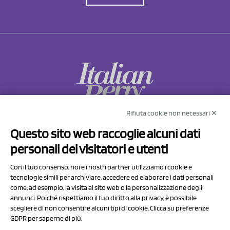
Rifiuta cookie non necessari ✕
NCX Drahorad srl
Questo sito web raccoglie alcuni dati
Via Prov.le Sassuolo Vignola 315/1
personali dei visitatori e utenti
41057 Spilamberto (MO)
Italy
Con il tuo consenso, noi e i nostri partner utilizziamo i cookie e
tecnologie simili per archiviare, accedere ed elaborare i dati personali
come, ad esempio, la visita al sito web o la personalizzazione degli
P.I/C.F. 01041460369
annunci. Poiché rispettiamo il tuo diritto alla privacy, è possibile
REA: MO 208553
scegliere di non consentire alcuni tipi di cookie. Clicca su preferenze
GDPR per saperne di più.
Capitale sociale Euro 50.000,00 i.v.