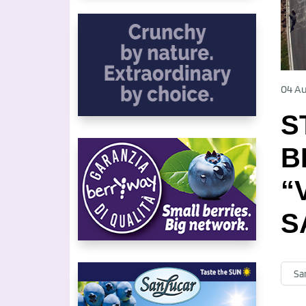
04 Au
S
B
“
S
Sa