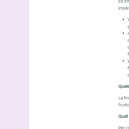
Ed in
imple
Quale
La fi
fruit
Quali
Per c