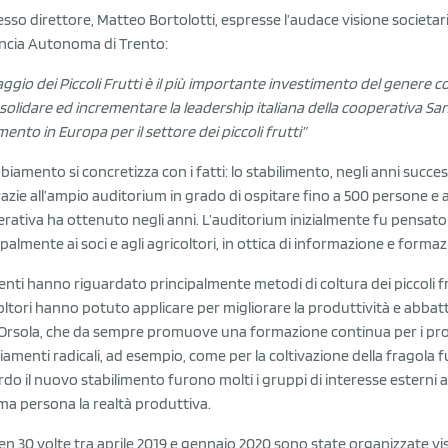
esso direttore, Matteo Bortolotti, espresse l’audace visione societa
ncia Autonoma di Trento:
illaggio dei Piccoli Frutti è il più importante investimento del genere 
solidare ed incrementare la leadership italiana della cooperativa Sant
mento in Europa per il settore dei piccoli frutti”
mbiamento si concretizza con i fatti: lo stabilimento, negli anni succes
razie all’ampio auditorium in grado di ospitare fino a 500 persone e
rativa ha ottenuto negli anni. L’auditorium inizialmente fu pensato e
ipalmente ai soci e agli agricoltori, in ottica di informazione e formaz
venti hanno riguardato principalmente metodi di coltura dei piccoli fru
oltori hanno potuto applicare per migliorare la produttività e abbattere
Orsola, che da sempre promuove una formazione continua per i propr
amenti radicali, ad esempio, come per la coltivazione della fragola fu
rdo il nuovo stabilimento furono molti i gruppi di interesse esterni 
ima persona la realtà produttiva.
en 30 volte tra aprile 2019 e gennaio 2020 sono state organizzate visi