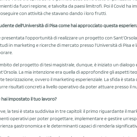
nienti da fuori regione, e talvolta da paesi limitrofi. Poi il Covid ha 
roseguire con attività che stavano dando i loro frutti.
udente dell'Università di Pisa come hai approcciato questa esperien
 è presentata l’opportunità di realizzare un progetto con Sant’Orsol
studi in marketing e ricerche di mercato presso l’Università di Pisa e l
borare.
ambito del progetto di tesi magistrale, dunque, è iniziato un dialog
nt’Orsola. La mia intenzione era quella di approfondire gli aspetti teo
te teorizzazione, ovvero il marketing esperienziale. La sfida è stata 
rre risultati concreti a livello operativo da poter attuare presso il 
hai impostato il tuo lavoro?
ve, la tesi è stata suddivisa in tre capitoli: il primo riguardante il mar
enti operativi per poter progettare, implementare e gestire un’esp
erienza gastronomica e le determinanti capaci di renderla significati