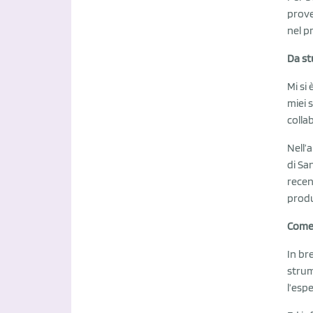
prove
nel p
Da st
Mi si
miei 
colla
Nell’
di Sa
recen
produ
Come 
In bre
strum
l’esp