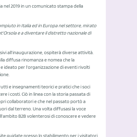
ria nel 2019 in un comunicato stampa della
compiuto in Italia ed in Europa nel settore, mirato
'Orsola e a diventare il distretto nazionale di
sivi all’inaugurazione, ospiterà diverse attività.
 alla diffusa rinomanza e nomea che la
 ideato per l’organizzazione di eventi rivolti
ione.
tti e insegnamenti teorici e pratici che i soci
 i costi. Ciò in linea con la storia passata di
i collaboratori e che nel passato portò a
ori dal terreno. Una volta diffusasi la voce
all’ambito B2B volenterosi di conoscere e vedere
te guidate presso lo stabilimento per i visitatori,