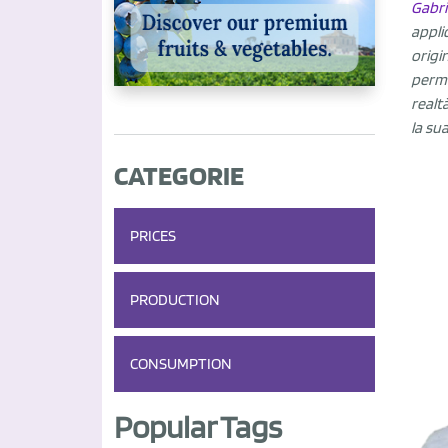
Gabri
appli
origi
perme
realt
la su
CATEGORIE
PRICES
PRODUCTION
CONSUMPTION
Popular Tags