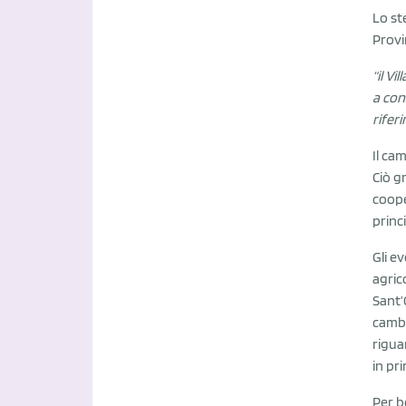
Lo st
Provi
“il V
a con
riferi
Il ca
Ciò g
coope
princ
Gli e
agric
Sant’
cambi
rigua
in pr
Per b