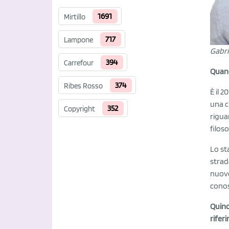
1691
Mirtillo
717
Lampone
Gabri
394
Carrefour
Quand
374
Ribes Rosso
È il 
una c
352
Copyright
rigua
filos
Lo st
strad
nuovo
conos
Quind
rifer