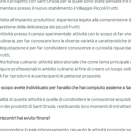
fine il progetto con Sant’Orsola per la quale sono state pensate tre d
mentare presso il nuovo stabilimento il Villaggio Piccoli Frutti:
Visita all’impianto produttivo: esperienza legata alla comprensione de
gestione della delicatezza dei piccoli frutti;
Attività presso il campo sperimentale: attività con lo scopo di far vive
culinaria, per far conoscere loro le diverse varietà e caratteristiche 
degustazione e per far condividere conoscenze e curiosità riguardanti il
frutti;
Workshop culinario: attività laboratoriale che come tema principale abb
figure professionali in ambito culinario al fine di creare un luogo volt
di far riprodurre ai partecipanti le pietanze proposte.
 scopo avete individuato per l'analisi che hai compiuto assieme a Sa
nalità di queste attività è quella di condividere le conoscenze acquisit
ori dei prodotti di Sant’Orsola, restituendo loro momenti di intratt
 riscontri hai avuto finora?
omprendere il reale interessamento riguardo le attività proposte so