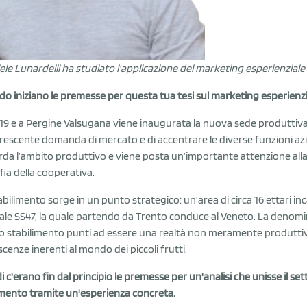
ele Lunardelli ha studiato l'applicazione del marketing esperienziale
o iniziano le premesse per questa tua tesi sul marketing esperienzi
2019 e a Pergine Valsugana viene inaugurata la nuova sede produttiva
rescente domanda di mercato e di accentrare le diverse funzioni azi
rda l’ambito produttivo e viene posta un’importante attenzione alla f
ofia della cooperativa.
abilimento sorge in un punto strategico: un’area di circa 16 ettari inca
ale SS47, la quale partendo da Trento conduce al Veneto. La denominaz
 stabilimento punti ad essere una realtà non meramente produttiva
cenze inerenti al mondo dei piccoli frutti.
i c'erano fin dal principio le premesse per un'analisi che unisse il sett
imento tramite un'esperienza concreta.