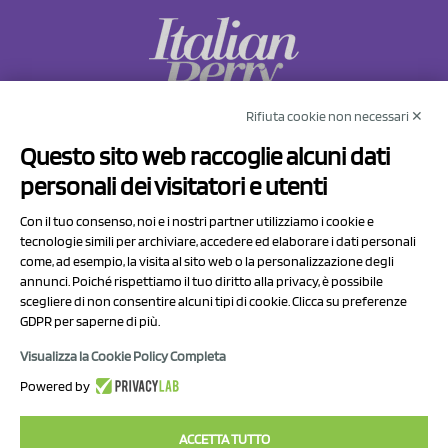
Rifiuta cookie non necessari ✕
NCX Drahorad srl
Questo sito web raccoglie alcuni dati
Via Prov.le Sassuolo Vignola 315/1
personali dei visitatori e utenti
41057 Spilamberto (MO)
Italy
Con il tuo consenso, noi e i nostri partner utilizziamo i cookie e
tecnologie simili per archiviare, accedere ed elaborare i dati personali
come, ad esempio, la visita al sito web o la personalizzazione degli
P.I/C.F. 01041460369
annunci. Poiché rispettiamo il tuo diritto alla privacy, è possibile
REA: MO 208553
scegliere di non consentire alcuni tipi di cookie. Clicca su preferenze
GDPR per saperne di più.
Capitale sociale Euro 50.000,00 i.v.
Visualizza la Cookie Policy Completa
Contatti
Powered by
Informativa sul trattamento dei dati
ACCETTA TUTTO