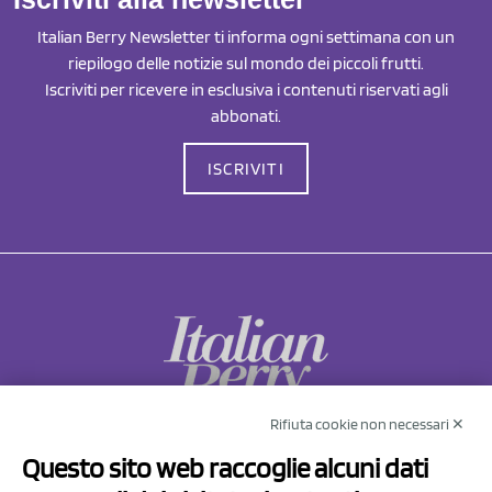
Italian Berry Newsletter ti informa ogni settimana con un
riepilogo delle notizie sul mondo dei piccoli frutti.
Iscriviti per ricevere in esclusiva i contenuti riservati agli
abbonati.
ISCRIVITI
Rifiuta cookie non necessari ✕
NCX Drahorad srl
Questo sito web raccoglie alcuni dati
Via Prov.le Sassuolo Vignola 315/1