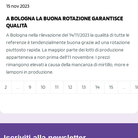
15 nov 2023
A BOLOGNA LA BUONA ROTAZIONE GARANTISCE
QUALITÀ
A Bologna nella rilevazione del 14/11/2023 la qualità di tutte le
referenze è tendenzialmente buona grazie ad una rotazione
piuttosto rapida. La maggior parte dei lotti di produzione
apparteneva a non prima dell'11 novembre. I prezzi
rimangono elevati a causa della mancanza di mirtillo, more e
lamponi in produzione.
2
...
9
10
11
12
13
14
15
...
1
Iscriviti alla newsletter