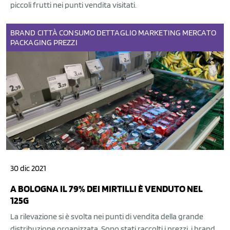
piccoli frutti nei punti vendita visitati.
BRAND
CITTÀ
CONSUMO
DETTAGLIO
MARKETING
MERCATO
PACKAGING
PREZZI
30 dic 2021
A BOLOGNA IL 79% DEI MIRTILLI È VENDUTO NEL
125G
La rilevazione si è svolta nei punti di vendita della grande
distribuzione organizzata. Sono stati raccolti i prezzi, i brand,