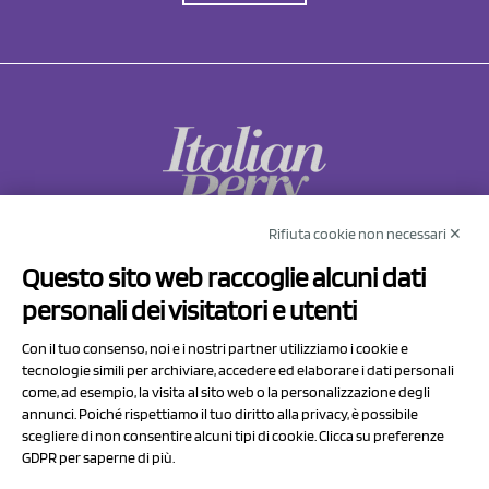
Rifiuta cookie non necessari ✕
NCX Drahorad srl
Questo sito web raccoglie alcuni dati
Via Prov.le Sassuolo Vignola 315/1
personali dei visitatori e utenti
41057 Spilamberto (MO)
Italy
Con il tuo consenso, noi e i nostri partner utilizziamo i cookie e
tecnologie simili per archiviare, accedere ed elaborare i dati personali
come, ad esempio, la visita al sito web o la personalizzazione degli
P.I/C.F. 01041460369
annunci. Poiché rispettiamo il tuo diritto alla privacy, è possibile
REA: MO 208553
scegliere di non consentire alcuni tipi di cookie. Clicca su preferenze
GDPR per saperne di più.
Capitale sociale Euro 50.000,00 i.v.