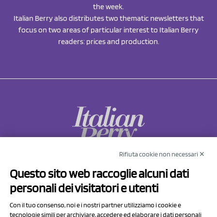
the week.
Italian Berry also distributes two thematic newsletters that
focus on two areas of particular interest to Italian Berry
readers: prices and production.
Rifiuta cookie non necessari ✕
NCX Drahorad srl
Questo sito web raccoglie alcuni dati
Via Prov.le Sassuolo Vignola 315/1
personali dei visitatori e utenti
41057 Spilamberto (MO)
Italy
Con il tuo consenso, noi e i nostri partner utilizziamo i cookie e
tecnologie simili per archiviare, accedere ed elaborare i dati personali