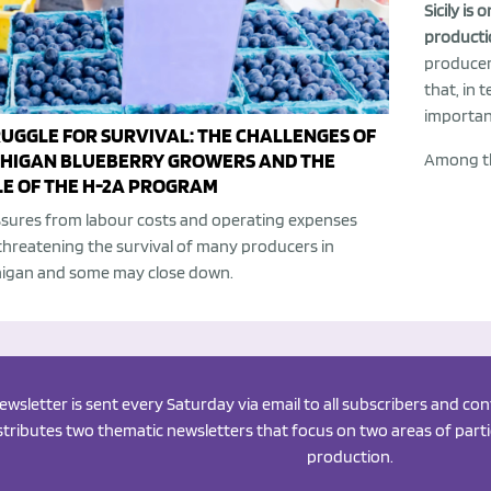
Sicily is
productio
producer
that, in 
important
UGGLE FOR SURVIVAL: THE CHALLENGES OF
CHIGAN BLUEBERRY GROWERS AND THE
Among th
E OF THE H-2A PROGRAM
sures from labour costs and operating expenses
threatening the survival of many producers in
higan and some may close down.
newsletter is sent every Saturday via email to all subscribers and c
istributes two thematic newsletters that focus on two areas of partic
production.