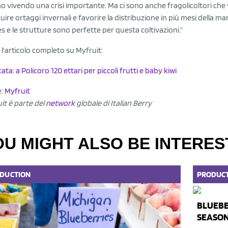
o vivendo una crisi importante. Ma ci sono anche fragolicoltori ch
tuire ortaggi invernali e favorire la distribuzione in più mesi della 
es e le strutture sono perfette per questa coltivazioni.”
 l'articolo completo su Myfruit:
cata: a Policoro 120 ettari per piccoli frutti e baby kiwi
e:
Myfruit
it è parte del
network
globale di Italian Berry
OU MIGHT ALSO BE INTERES
DUCTION
PRODUC
BLUEBE
SEASO