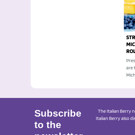
STR
MI
ROL
Pres
are 
Mic
Subscribe
The Italian Berry 
Italian Berry also d
to the