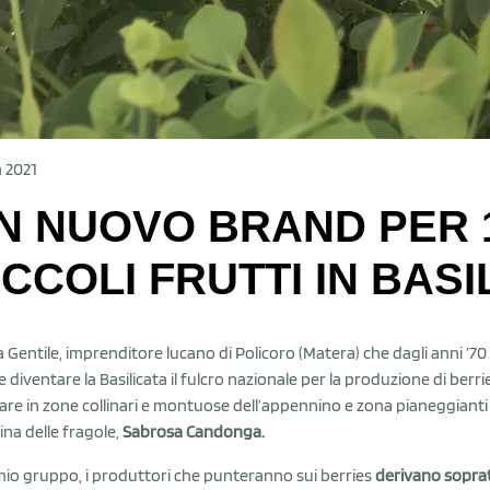
n 2021
N NUOVO BRAND PER 1
ICCOLI FRUTTI IN BASI
a Gentile, imprenditore lucano di Policoro (Matera) che dagli anni ’7
re diventare la Basilicata il fulcro nazionale per la produzione di ber
vare in zone collinari e montuose dell’appennino e zona pianeggianti
gina delle fragole,
Sabrosa
Candonga.
mio gruppo, i produttori che punteranno sui berries
derivano soprat