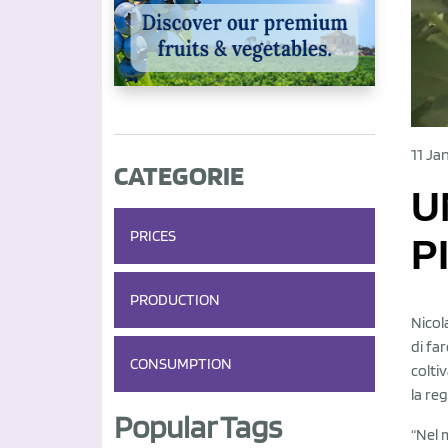
11 Ja
CATEGORIE
U
PRICES
P
PRODUCTION
Nicol
di fa
CONSUMPTION
colti
la re
Popular Tags
“Nel 