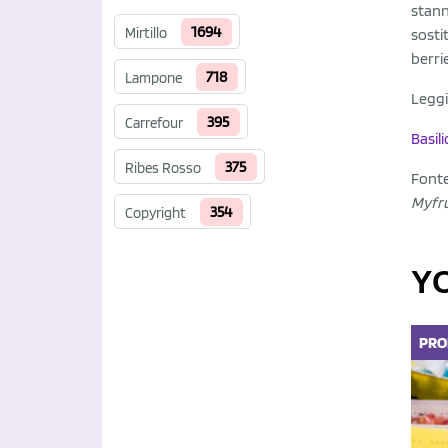
stann
1694
Mirtillo
sosti
berri
718
Lampone
Leggi
395
Carrefour
Basili
375
Ribes Rosso
Font
Myfru
354
Copyright
Y
PRO