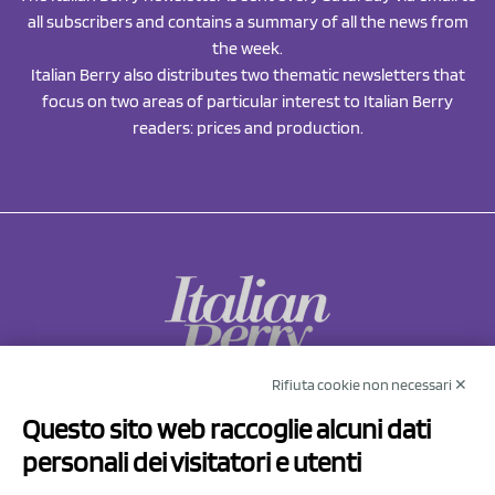
all subscribers and contains a summary of all the news from
the week.
Italian Berry also distributes two thematic newsletters that
focus on two areas of particular interest to Italian Berry
readers: prices and production.
Rifiuta cookie non necessari ✕
NCX Drahorad srl
Questo sito web raccoglie alcuni dati
Via Prov.le Sassuolo Vignola 315/1
personali dei visitatori e utenti
41057 Spilamberto (MO)
Italy