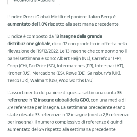
Woolworths Australia
L'indice Prezzi Globali Mirtilli del paniere Italian Berry è
aumentato del 1,0%
rispetto alla settimana precedente.
L'indice è composto da
13 insegne della grande
distribuzione globale
, di cui 12 con prodotto in offerta nella
rilevazione del 19/12/2022. Le 13 insegne che compongono il
panel settimanale sono: Albert Heijn (NL), Carrefour (FR),
Coop (CH), FairPrice (SG), Intermarches (FR), Interspar (AT),
Kroger (US), Mercadona (ES), Rewe (DE), Sainsbury's (UK),
Tesco (UK), Walmart (US), Woolworths (AU).
L'assortimento del paniere di questa settimana conta
35
referenze in 12 insegne globali della GDO
, con una media di
2,9 referenze per insegna. La settimana precedente erano
state rilevate 33 referenze in 12 insegne (media 2,8 referenze
per insegna). Il numero complessivo di referenze è quindi
aumentato del 6% rispetto alla settimana precedente.