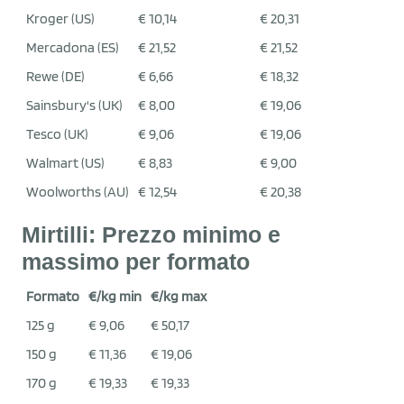
Kroger (US)
€ 10,14
€ 20,31
Mercadona (ES)
€ 21,52
€ 21,52
Rewe (DE)
€ 6,66
€ 18,32
Sainsbury's (UK)
€ 8,00
€ 19,06
Tesco (UK)
€ 9,06
€ 19,06
Walmart (US)
€ 8,83
€ 9,00
Woolworths (AU)
€ 12,54
€ 20,38
Mirtilli: Prezzo minimo e
massimo per formato
Formato
€/kg min
€/kg max
125 g
€ 9,06
€ 50,17
150 g
€ 11,36
€ 19,06
170 g
€ 19,33
€ 19,33