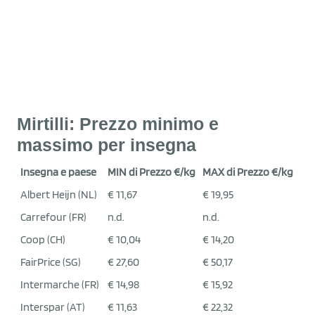
Mirtilli: Prezzo minimo e
massimo per insegna
Insegna e paese
MIN di Prezzo €/kg
MAX di Prezzo €/kg
Albert Heijn (NL)
€ 11,67
€ 19,95
Carrefour (FR)
n.d.
n.d.
Coop (CH)
€ 10,04
€ 14,20
FairPrice (SG)
€ 27,60
€ 50,17
Intermarche (FR)
€ 14,98
€ 15,92
Interspar (AT)
€ 11,63
€ 22,32