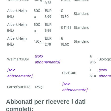
4,78
Albert Heijn
300
EUR
€
Standard
(NL)
g
3,99
13,30
Albert Heijn
500
EUR
€ 11,98
Standard
(NL)
g
5,99
Albert Heijn
EUR
€
150 g
Standard
(NL)
2,79
18,60
[solo
€
Walmart (US)
Biologi
abbonamento]
9,16
[solo
€
[solo
USD 3,48
abbonamento]
6,54
abbon
[solo
Carrefour (FR)
125 g
abbonamento]
Abbonati per ricevere
i dati
complet
i: