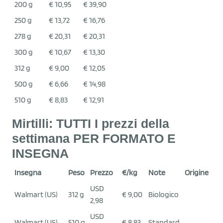
200 g
€ 10,95
€ 39,90
250 g
€ 13,72
€ 16,76
278 g
€ 20,31
€ 20,31
300 g
€ 10,67
€ 13,30
312 g
€ 9,00
€ 12,05
500 g
€ 6,66
€ 14,98
510 g
€ 8,83
€ 12,91
Mirtilli: TUTTI I prezzi della
settimana PER FORMATO E
INSEGNA
Insegna
Peso
Prezzo
€/kg
Note
Origine
USD
Walmart (US)
312 g
€ 9,00
Biologico
2,98
USD
Walmart (US)
510 g
€ 8,83
Standard