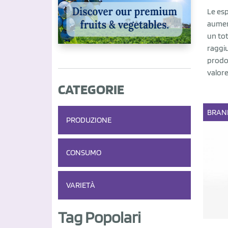
Le esp
aument
un tot
raggiu
prodot
valore
CATEGORIE
BRAN
PRODUZIONE
CONSUMO
VARIETÀ
Tag Popolari