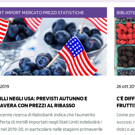
RT
IMPORT
MERCATO
PREZZI
STATISTICHE
BIBLIOT
 2019
26 ott 20
ILLI NEGLI USA: PREVISTI AUTUNNO E
C'È DIF
AVERA CON PREZZI AL RIBASSO
FRUTTI
ecente ricerca di Rabobank indica che l'aumento
Come poss
ferta di mirtilli importati negli Stati Uniti indebolirà i
succosi, 
 nel 2019-20, in particolare nelle stagioni primaverile
dolci o a