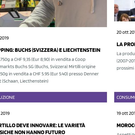
20 ott 20
 2019
LA PRO
PING: BUCHS (SVIZZERA) E LIECHTENSTEIN
La produz
li 750g a CHF 9,35 (Eur 8,90) in vendita a Coop
(2007-201
arkts Buchs SG (Buchs, Svizzera) Mirtilli origine
prossimi 
50g in vendita a CHF 5.95 (Eur 5.40) presso Denner
it (Schaan, Liecthenstein)
UZIONE
CONSUM
 2019
19 ott 20
IRTILLO DEVE INNOVARE: LE VARIETÀ
MOROCC
SICHE NON HANNO FUTURO
Aspetti te