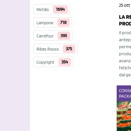
25 ott
1694
Mirtillo
LA R
718
Lampone
PROD
Il pr
395
Carrefour
antep
permet
375
Ribes Rosso
produc
avanz
354
Copyright
l'etic
dal ge
CONS
PACK