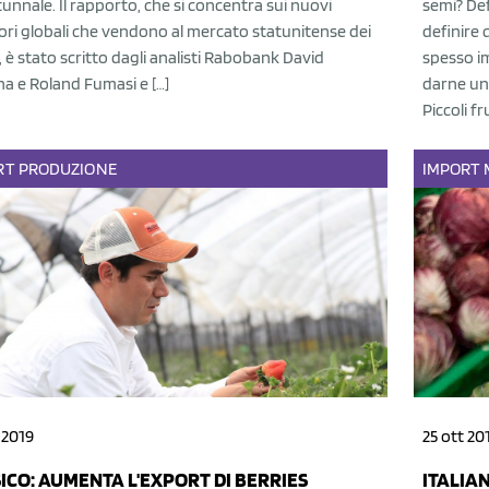
unnale. Il rapporto, che si concentra sui nuovi
semi? Def
ori globali che vendono al mercato statunitense dei
definire 
li, è stato scritto dagli analisti Rabobank David
spesso i
a e Roland Fumasi e […]
darne una
Piccoli fr
RT
PRODUZIONE
IMPORT
 2019
25 ott 20
ICO: AUMENTA L'EXPORT DI BERRIES
ITALIA