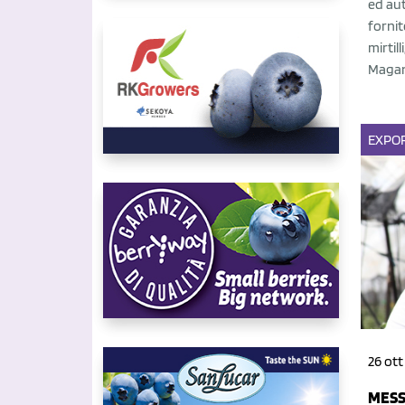
ed aut
fornit
mirtil
Magan
EXPO
26 ott
MESS