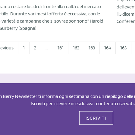
amo restare lucidi di fronte alla realtà del mercato
dell'even
rtillo. Durante vari mesi l'offerta è eccessiva, con le
il 5 dice
e varietà e campagne che si sovrappongono” Harold
Confere
 Surberry (Spagna)
revious
1
2
...
161
162
163
164
165
an Berry Newsletter ti informa ogni settimana con un riepilogo delle n
Iscriviti per ricevere in esclusiva i contenuti riservati
ISCRIVITI