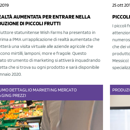
 2019
25 ott 20
EALTÀ AUMENTATA PER ENTRARE NELLA
PICCOLI
UZIONE DI PICCOLI FRUTTI
I piccoli
oduttore statunitense Wish Farms ha presentato in
attenzion
rima a PMA un'applicazione di realtà aumentata che
numerosi
terà una visita virtuale alle aziende agricole che
che dei v
ono mirtilli, lamponi, more e fragole. Questo
produttor
ato strumento di marketing si attiverà inquadrando
Messico) 
hetta che si trova su ogni prodotto e sarà disponibile
specializz
nnaio 2020.
UMO
DETTAGLIO
MARKETING
MERCATO
PRODUZ
AGING
PREZZI