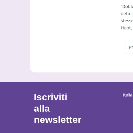
“Dobbi
del mi
stess
Huot,
P
Iscriviti
Itali
alla
newsletter