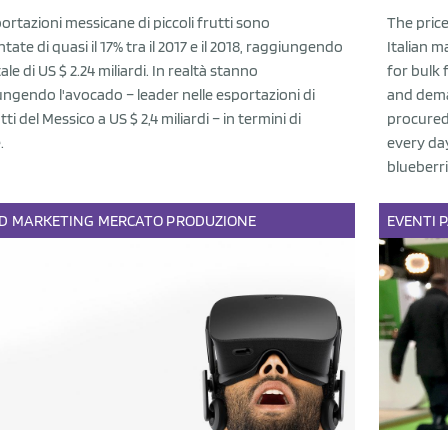
ortazioni messicane di piccoli frutti sono
The price
ate di quasi il 17% tra il 2017 e il 2018, raggiungendo
Italian m
ale di US $ 2.24 miliardi. In realtà stanno
for bulk 
ngendo l'avocado – leader nelle esportazioni di
and deman
ti del Messico a US $ 2,4 miliardi – in termini di
procured 
.
every da
blueberri
D
MARKETING
MERCATO
PRODUZIONE
EVENTI