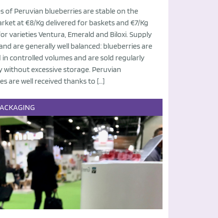
s of Peruvian blueberries are stable on the
arket at €8/Kg delivered for baskets and €7/Kg
for varieties Ventura, Emerald and Biloxi. Supply
d are generally well balanced: blueberries are
in controlled volumes and are sold regularly
y without excessive storage. Peruvian
es are well received thanks to […]
PACKAGING