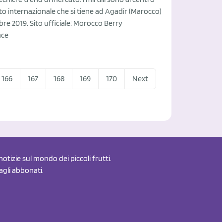
to internazionale che si tiene ad Agadir (Marocco)
mbre 2019. Sito ufficiale: Morocco Berry
nce
166
167
168
169
170
Next
otizie sul mondo dei piccoli frutti.
 agli abbonati.