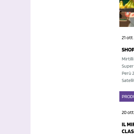
21 ott
SHOP
Mirtil
Superm
Perù 2
Satell
PROD
20 ott
IL M
CLAS