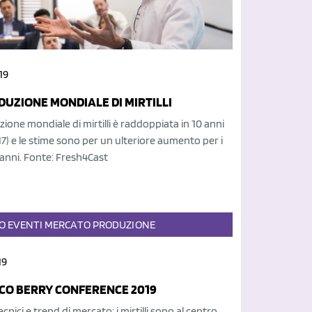
19
DUZIONE MONDIALE DI MIRTILLI
ione mondiale di mirtilli è raddoppiata in 10 anni
7) e le stime sono per un ulteriore aumento per i
anni. Fonte: Fresh4Cast
O
EVENTI
MERCATO
PRODUZIONE
19
O BERRY CONFERENCE 2019
cnici e trend di mercato: i mirtilli sono al centro