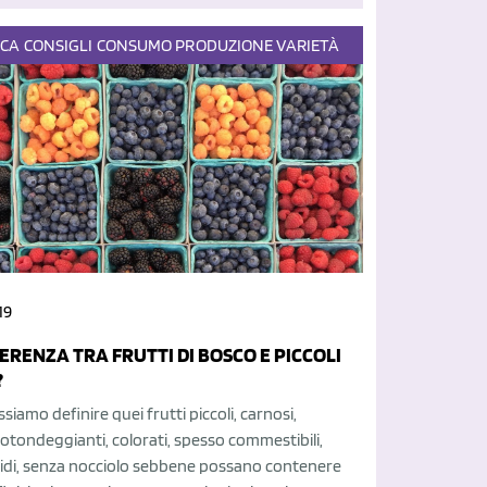
ECA
CONSIGLI
CONSUMO
PRODUZIONE
VARIETÀ
19
FERENZA TRA FRUTTI DI BOSCO E PICCOLI
?
iamo definire quei frutti piccoli, carnosi,
rotondeggianti, colorati, spesso commestibili,
cidi, senza nocciolo sebbene possano contenere