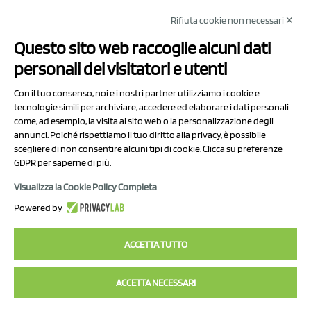
Rifiuta cookie non necessari ✕
NCX Drahorad srl
Questo sito web raccoglie alcuni dati
Via Prov.le Sassuolo Vignola 315/1
personali dei visitatori e utenti
41057 Spilamberto (MO)
Italy
Con il tuo consenso, noi e i nostri partner utilizziamo i cookie e
tecnologie simili per archiviare, accedere ed elaborare i dati personali
come, ad esempio, la visita al sito web o la personalizzazione degli
P.I/C.F. 01041460369
annunci. Poiché rispettiamo il tuo diritto alla privacy, è possibile
REA: MO 208553
scegliere di non consentire alcuni tipi di cookie. Clicca su preferenze
Capitale sociale Euro 50.000,00 i.v.
GDPR per saperne di più.
Visualizza la Cookie Policy Completa
Contatti
Powered by
Informativa sul trattamento dei dati
ACCETTA TUTTO
ACCETTA NECESSARI
2023 NCX Drahorad srl - All rights reserved